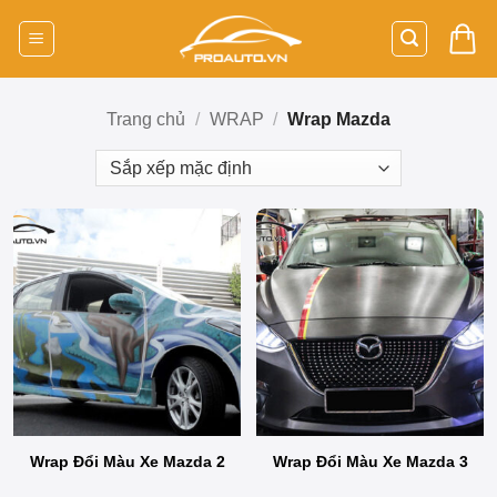
Bỏ
qua
nội
dung
Trang chủ
/
WRAP
/
Wrap Mazda
Wrap Đổi Màu Xe Mazda 2
Wrap Đổi Màu Xe Mazda 3