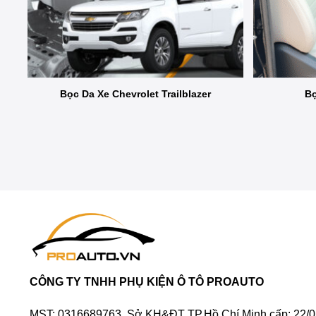
Bọc Da Xe Chevrolet Trailblazer
Bọ
CÔNG TY TNHH PHỤ KIỆN Ô TÔ PROAUTO
MST: 0316689763. Sở KH&ĐT TP.Hồ Chí Minh cấp: 22/0