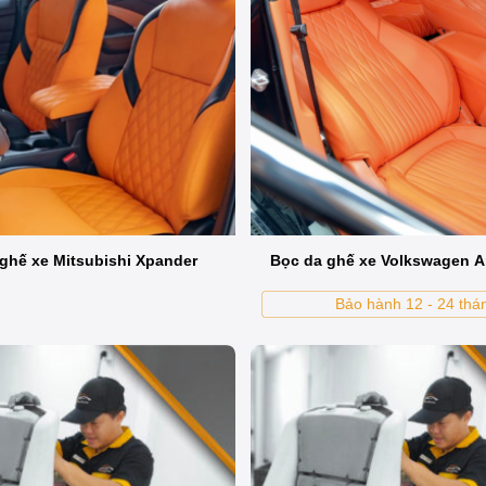
 ô tô?
ỉ dễ bám bụi, hôi, khó vệ sinh, chủ xe nên cân nhắc bọc ghế da
g điều kiện khí hậu nóng ẩm.
ghế xe Mitsubishi Xpander
Bọc da ghế xe Volkswagen A
Bảo hành 12 - 24 thá