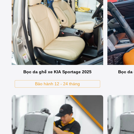
Khi nào chủ xe cần bọc ghế da
Khi ghế xe đã xuống cấp, nứt rách, bạc màu hay ghế n
mà còn đem lại sự thoải mái và bảo vệ sức khỏe tron
Bọc da ghế xe KIA Sportage 2025
Bọc da 
Bảo hành 12 - 24 tháng