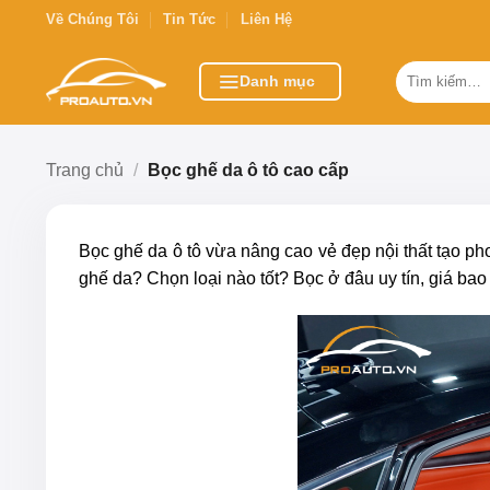
Bỏ
Về Chúng Tôi
Tin Tức
Liên Hệ
qua
nội
Tìm
Danh mục
kiếm:
dung
Trang chủ
/
Bọc ghế da ô tô cao cấp
Bọc ghế da ô tô
vừa nâng cao vẻ đẹp nội thất tạo ph
ghế da? Chọn loại nào tốt? Bọc ở đâu uy tín, giá bao 