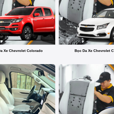
a Xe Chevrolet Colorado
Bọc Da Xe Chevrolet C
Khi nào chủ xe cần bọc ghế da ô tô?
ũng đáng cân nhắc, thu hút năng lượng tích cực và giúp chủ xe 
da ô tô
 thẩm mỹ mà còn bởi những lợi ích thiết thực trong quá trình s