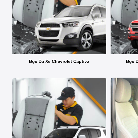
Bọc Da Xe Chevrolet Captiva
Bọc D
Đồng thời, nhu cầu lựa chọn màu da hợp phong thủy c
5 Lợi ích bất ngờ khi bọc ghế 
Người dùng thường chọn bọc ghế da không chỉ vì tính