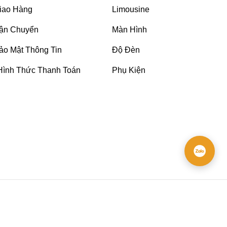
iao Hàng
Limousine
ận Chuyển
Màn Hình
ảo Mật Thông Tin
Độ Đèn
Hình Thức Thanh Toán
Phụ Kiện
cân nhắc độ bền và nhu cầu sử dụng để chọn loại phù
 lông ngoài vẫn giữ nguyên cấu trúc tự nhiên, mang