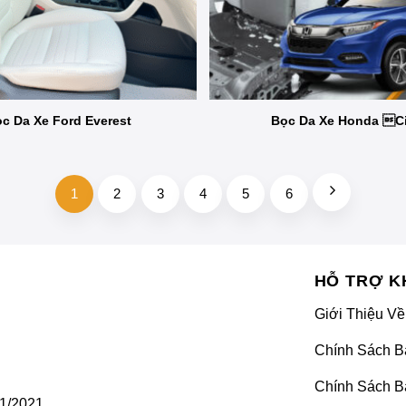
c Da Xe Ford Everest
Bọc Da Xe Honda Ci
1
2
3
4
5
6
HỖ TRỢ K
Giới Thiệu Về
Chính Sách B
Chính Sách B
1/2021