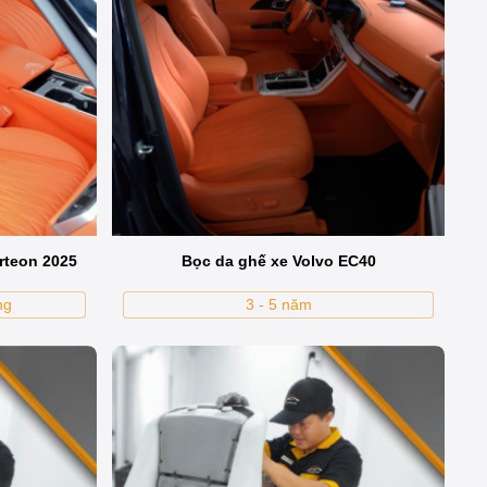
. Việc này không chỉ tạo tính thẩm mỹ, giữ giá trị xe
rteon 2025
Bọc da ghế xe Volvo EC40
ng
3 - 5 năm