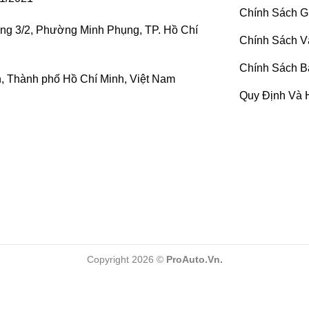
Chính Sách G
ờng 3/2, Phường Minh Phụng, TP. Hồ Chí
Lợi ích khi chủ xe bọc ghế da ô tô
Chính Sách V
Chính Sách B
ghế nỉ.
 Thành phố Hồ Chí Minh, Việt Nam
Quy Định Và 
 khó chịu.
o người ngồi.
chăm sóc nội thất.
cho tốt
 khác nhau. Mỗi loại có ưu nhược điểm khác nhau, vì vậy cần 
Copyright 2026 ©
ProAuto.Vn.
sse năm 1875. Là dòng da bò Full Grain cao cấp, chỉ loại bỏ