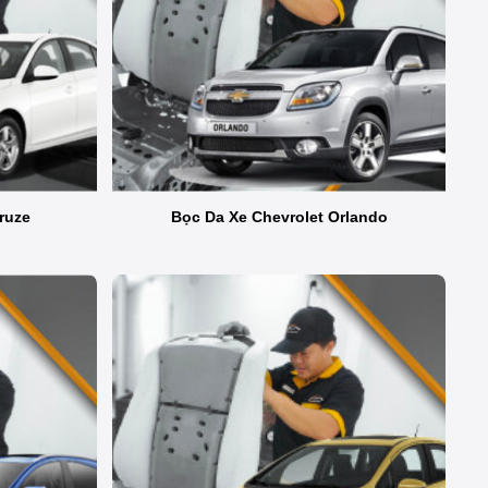
ruze
Bọc Da Xe Chevrolet Orlando
tự tin, dễ chịu hơn trên mỗi hành trình.
ử dụng: