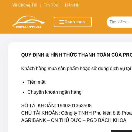
Bỏ
Về Chúng Tôi
Tin Tức
Liên Hệ
qua
nội
Tìm
Danh mục
kiếm:
dung
QUY ĐỊNH & HÌNH THỨC THANH TOÁN CỦA P
Khách hàng mua sản phẩm hoặc sử dụng dịch vụ tại 
Tiền mặt
Chuyển khoản ngân hàng
SỐ TÀI KHOẢN: 1940201363508
CHỦ TÀI KHOẢN: Công ty TNHH Phụ kiện ô tô Proa
AGRIBANK – CN THỦ ĐỨC – PGD BÁCH KHOA