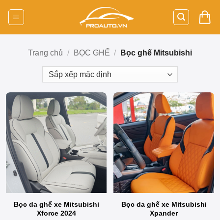
Bỏ
qua
nội
dung
Trang chủ
/
BỌC GHẾ
/
Bọc ghế Mitsubishi
Bọc da ghế xe Mitsubishi
Bọc da ghế xe Mitsubishi
Xforce 2024
Xpander