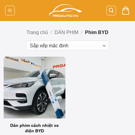
Bỏ
qua
nội
dung
Trang chủ
/
DÁN PHIM
/
Phim BYD
Dán phim cách nhiệt xe
điện BYD