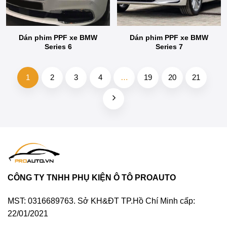
Dán phim PPF xe BMW
Dán phim PPF xe BMW
Series 6
Series 7
1
2
3
4
…
19
20
21
CÔNG TY TNHH PHỤ KIỆN Ô TÔ PROAUTO
MST: 0316689763. Sở KH&ĐT TP.Hồ Chí Minh cấp:
22/01/2021