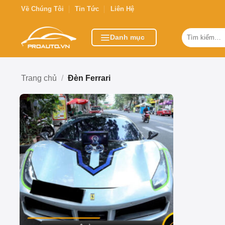
Bỏ
Về Chúng Tôi
Tin Tức
Liên Hệ
qua
nội
Tìm
Danh mục
kiếm:
dung
Trang chủ
/
Đèn Ferrari