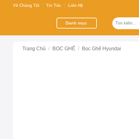
Bỏ
Về Chúng Tôi
Tin Tức
Liên Hệ
qua
nội
Tìm
Danh mục
kiếm:
dung
Trang Chủ
/
BỌC GHẾ
/
Bọc Ghế Hyundai