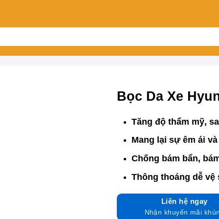
Bọc Da Xe Hyun
Tăng độ thẩm mỹ, san
Mang lại sự êm ái và
Chống bám bẩn, bám
Thông thoáng dễ vệ 
Liên hệ ngay
Nhận khuyến mãi khủ