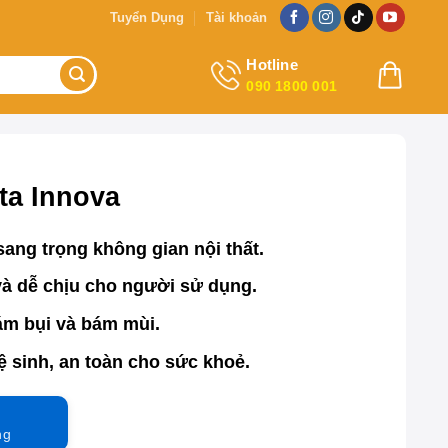
Tuyển Dụng
Tài khoản
Hotline
090 1800 001
ta Innova
ang trọng không gian nội thất.
và dễ chịu cho người sử dụng.
m bụi và bám mùi.
 sinh, an toàn cho sức khoẻ.
ng