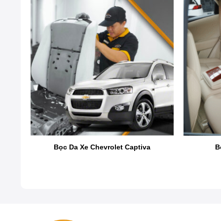
Vấn đề bọc ghế da xe Innova đang được rất nhiề
top bán chạy nhất của hãng Toyota, nhưng chỉ n
các chủ xe có cái nhìn toàn diện nhất về bọc g
A đến Z.
Tại sao phải bọc ghế da xe Innova?
r
Bọc Da Xe Chevrolet Captiva
B