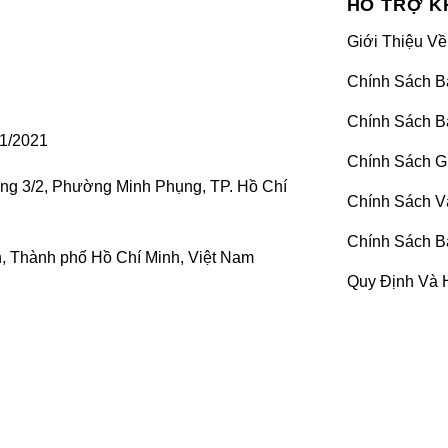
HỖ TRỢ K
Giới Thiệu Về
Chính Sách B
Chính Sách B
1/2021
Chính Sách G
ờng 3/2, Phường Minh Phụng, TP. Hồ Chí
Chính Sách V
Chính Sách B
 Thành phố Hồ Chí Minh, Việt Nam
Quy Định Và 
Tại sao phải bọc ghế da xe hơi Innova