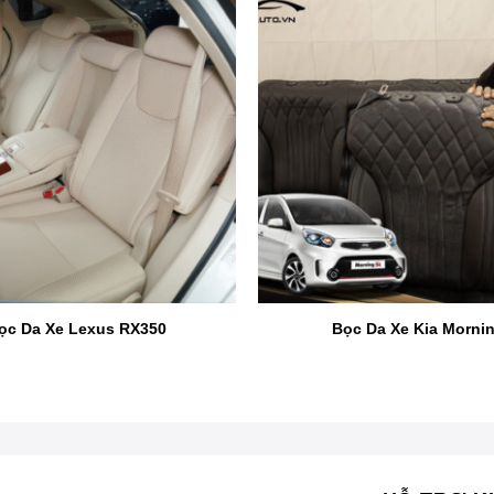
Cận cảnh bọc ghế da xe Toyota Innova tại Proauto.vn
u chủ xe quan tâm. Tuy là dòng xe SUV 7 chỗ nổi bật n
hững phiên bản cao cấp mới được bọc ghế da Innova, còn
hế da xe ô tô Innova, bọc ghế da xe Innova giá bao nhi
ọc Da Xe Lexus RX350
Bọc Da Xe Kia Morni