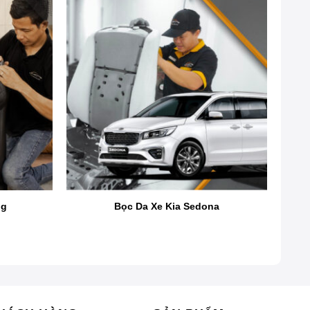
hất trong phân khúc tầm trung, là dòng xe thuộc
 đa số là ghế bọc nỉ. Bài viết dưới đây sẽ giúp
êu cũng như kinh nghiệm bọc ghế da xe Innova từ
ng
Bọc Da Xe Kia Sedona