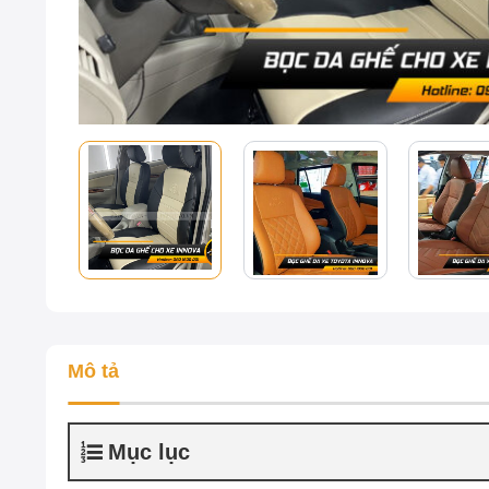
Mô tả
Mục lục