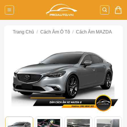
Bỏ
qua
nội
dung
Trang Chủ
/
Cách Âm Ô Tô
/
Cách Âm MAZDA