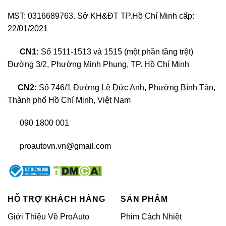
MST: 0316689763. Sở KH&ĐT TP.Hồ Chí Minh cấp:
22/01/2021
CN1:
Số 1511-1513 và 1515 (một phần tầng trệt)
Đường 3/2, Phường Minh Phụng, TP. Hồ Chí Minh
Cách âm chống ồn xe Mazda 6
CN2:
Số 746/1 Đường Lê Đức Anh, Phường Bình Tân,
Thành phố Hồ Chí Minh, Việt Nam
Nguyên nhân tạo ra tiếng ồn xe Mazda 6
090 1800 001
proautovn.vn@gmail.com
HỖ TRỢ KHÁCH HÀNG
SẢN PHẨM
Giới Thiệu Về ProAuto
Phim Cách Nhiệt