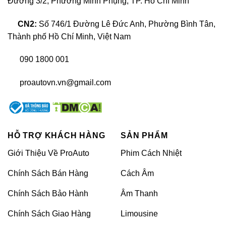
Đường 3/2, Phường Minh Phụng, TP. Hồ Chí Minh
CN2:
Số 746/1 Đường Lê Đức Anh, Phường Bình Tân,
Thành phố Hồ Chí Minh, Việt Nam
090 1800 001
proautovn.vn@gmail.com
Cách âm chống ồn xe Toyota Avanza
HỖ TRỢ KHÁCH HÀNG
SẢN PHẨM
Giới Thiệu Về ProAuto
Phim Cách Nhiệt
Việc dán cách âm chống ồn xe Toyota
Chính Sách Bán Hàng
Cách Âm
Avanza
là vô cùng cần thiết, mang lại các tác
Chính Sách Bảo Hành
Âm Thanh
dụng như sau:
Chính Sách Giao Hàng
Limousine
Giảm tiếng ồn, ù tai, tạo cảm giác thoải mái,