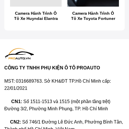
Camera Hành Trình Ô
Camera Hành Trình Ô
e
Tô Xe Huyndai Elantra
Tô Xe Toyota Fortuner
Camera Cập Lề Xe Toyota Avanza
Camera cập lề ô tô là gì?
CÔNG TY TNHH PHỤ KIỆN Ô TÔ PROAUTO
MST: 0316689763. Sở KH&ĐT TP.Hồ Chí Minh cấp:
22/01/2021
CN1:
Số 1511-1513 và 1515 (một phần tầng trệt)
Đường 3/2, Phường Minh Phụng, TP. Hồ Chí Minh
CN2:
Số 746/1 Đường Lê Đức Anh, Phường Bình Tân,