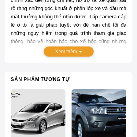
chính xác đến từng chi tiết, hỗ trợ tài xế quan sát
rõ ràng những góc khuất ở phần lốp xe và đầu mà
mắt thường không thể nhìn được. Lắp camera cập
lề ô tô là giải pháp tuyệt vời để hạn chế tối đa
những nguy hiểm trong quá trình tham gia giao
thông, bảo vệ hoàn hảo cho xế hộp cũng nhưng
sự an toàn cho bản thân. Trong bài viết này,
Xem thêm
Proauto.vn cung cấp cho bạn những kinh nghiệm
chọn lắp camera cập lề xe ô tô dành cho bạn, theo
dõi ngay bài viết này nhé!
SẢN PHẨM TƯƠNG TỰ