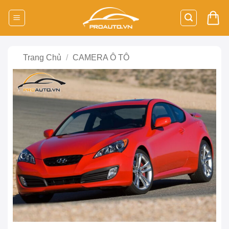
Bỏ
qua
nội
dung
Trang Chủ
/
CAMERA Ô TÔ