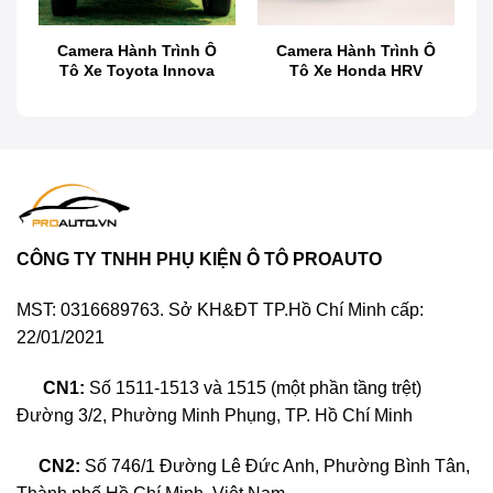
Camera Hành Trình Ô
Camera Hành Trình Ô
d
Tô Xe Toyota Innova
Tô Xe Honda HRV
Camera Cập Lề Xe Hyundai Genesis
Camera cập lề ô tô là gì?
CÔNG TY TNHH PHỤ KIỆN Ô TÔ PROAUTO
MST: 0316689763. Sở KH&ĐT TP.Hồ Chí Minh cấp:
22/01/2021
CN1:
Số 1511-1513 và 1515 (một phần tầng trệt)
Đường 3/2, Phường Minh Phụng, TP. Hồ Chí Minh
CN2:
Số 746/1 Đường Lê Đức Anh, Phường Bình Tân,