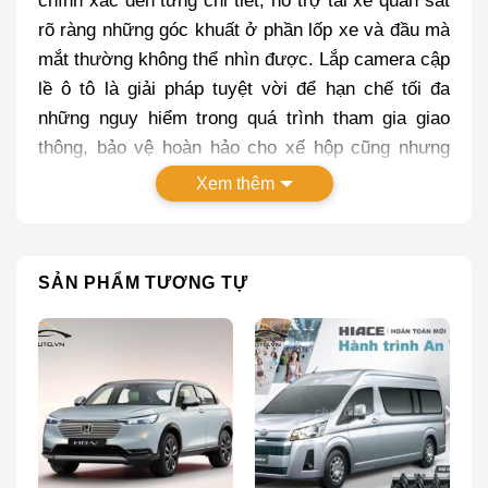
chính xác đến từng chi tiết, hỗ trợ tài xế quan sát
rõ ràng những góc khuất ở phần lốp xe và đầu mà
mắt thường không thể nhìn được. Lắp camera cập
lề ô tô là giải pháp tuyệt vời để hạn chế tối đa
những nguy hiểm trong quá trình tham gia giao
thông, bảo vệ hoàn hảo cho xế hộp cũng nhưng
sự an toàn cho bản thân. Trong bài viết này,
Xem thêm
Proauto.vn cung cấp cho bạn những kinh nghiệm
chọn lắp camera cập lề xe Santafe ô tô dành cho
bạn, theo dõi ngay bài viết này nhé!
SẢN PHẨM TƯƠNG TỰ