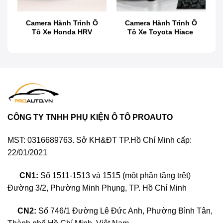
Camera Hành Trình Ô
Camera Hành Trình Ô
e
Tô Xe Honda HRV
Tô Xe Toyota Hiace
Camera Cập Lề Xe Hyundai Santafe
Camera cập lề ô tô là gì?
CÔNG TY TNHH PHỤ KIỆN Ô TÔ PROAUTO
MST: 0316689763. Sở KH&ĐT TP.Hồ Chí Minh cấp:
22/01/2021
CN1:
Số 1511-1513 và 1515 (một phần tầng trệt)
Đường 3/2, Phường Minh Phụng, TP. Hồ Chí Minh
CN2:
Số 746/1 Đường Lê Đức Anh, Phường Bình Tân,