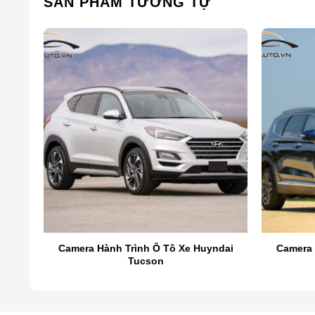
SẢN PHẨM TƯƠNG TỰ
Camera Hành Trình Ô Tô Xe Huyndai
Camera 
Tucson
Camera lùi xe ô tô là gì?