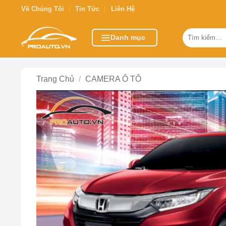
Bỏ
Về Chúng Tôi
Tin Tức
Liên Hệ
qua
nội
Tìm
Danh mục
kiếm:
dung
Trang Chủ
/
CAMERA Ô TÔ