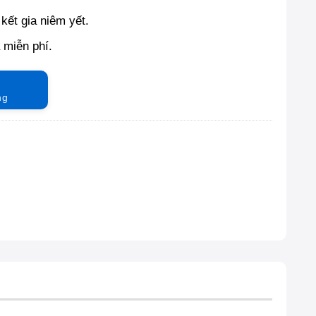
kết gia niêm yết.
à miễn phí.
ng