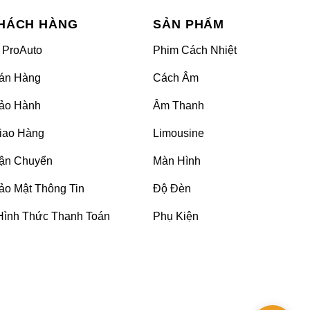
uyên dụng, sử dụng trên các phương tiện giao thông
HÁCH HÀNG
SẢN PHẨM
 lùi trong xe hơi nhằm hỗ trợ hoạt động lùi và tiến
 ProAuto
Phim Cách Nhiệt
án Hàng
Cách Âm
ảo Hành
Âm Thanh
iao Hàng
Limousine
ận Chuyển
Màn Hình
ảo Mật Thông Tin
Độ Đèn
Hình Thức Thanh Toán
Phụ Kiện