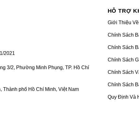
mera, rear-view camera) là một thiết bị camera ghi hình ch
HỖ TRỢ K
. Ngoài ra, thiết bị này có thể kết hợp với bộ phận cảm biến
Giới Thiệu Về
ừng.
Chính Sách B
Chính Sách B
1/2021
Chính Sách G
ờng 3/2, Phường Minh Phụng, TP. Hồ Chí
Chính Sách V
Chính Sách B
 Thành phố Hồ Chí Minh, Việt Nam
Quy Định Và 