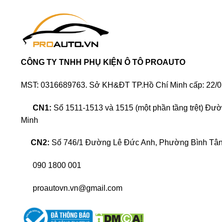
Camera lùi xe ô tô
(hay còn được gọi là backup ca
nhằm quan sát diễn biến lưu thông ở khu vực sau xe
xe khi đỗ, đậu xe, cũng như cấp lề an toàn khi xe d
CÔNG TY TNHH PHỤ KIỆN Ô TÔ PROAUTO
MST: 0316689763. Sở KH&ĐT TP.Hồ Chí Minh cấp: 22/0
CN1:
Số 1511-1513 và 1515 (một phần tầng trệt) Đư
Minh
CN2:
Số 746/1 Đường Lê Đức Anh, Phường Bình Tân,
090 1800 001
proautovn.vn@gmail.com