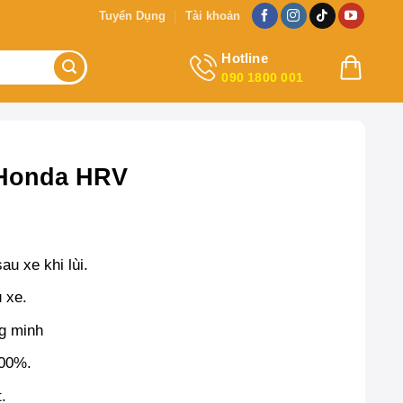
Tuyển Dụng
Tài khoản
Hotline
090 1800 001
 Honda HRV
u xe khi lùi.
 xe.
g minh
100%.
t.