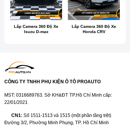
e
Lắp Camera 360 Độ Xe
Lắp Camera 360 Độ Xe
Isuzu D-max
Honda CRV
Nâng cấp và lắp camera 360 độ xe Vinfast Lux A2.0
CÔNG TY TNHH PHỤ KIỆN Ô TÔ PROAUTO
Camera 360 độ xe ô tô là gì?
MST: 0316689763. Sở KH&ĐT TP.Hồ Chí Minh cấp:
22/01/2021
Camera 360 độ xe ô tô
là sản phẩm giám sát
hỗ trợ tầm nhìn của người dùng an toàn hơn
CN1:
Số 1511-1513 và 1515 (một phần tầng trệt)
khi theo dõi góc nhìn 360 độ toàn cảnh xung
Đường 3/2, Phường Minh Phụng, TP. Hồ Chí Minh
quanh xe ô tô khi di chuyển. Hệ thống này gồm