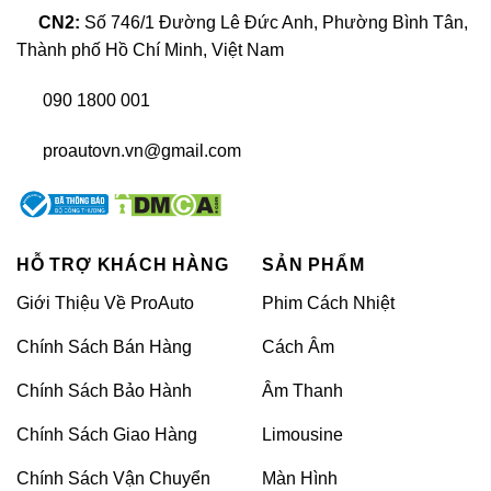
CN2:
Số 746/1 Đường Lê Đức Anh, Phường Bình Tân,
4 camera: trước, sau và 2 bên gương chiếu
Thành phố Hồ Chí Minh, Việt Nam
hậu. Mắt của camera đều được trang bị góc
quan sát rộng 180 độ với độ nét full HD.
090 1800 001
proautovn.vn@gmail.com
HỖ TRỢ KHÁCH HÀNG
SẢN PHẨM
Giới Thiệu Về ProAuto
Phim Cách Nhiệt
Chính Sách Bán Hàng
Cách Âm
Chính Sách Bảo Hành
Âm Thanh
Hỗ trợ quan sát khi lái xe
Chính Sách Giao Hàng
Limousine
Chính Sách Vận Chuyển
Màn Hình