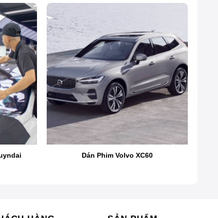
ASWF?
 khỏe, chống bó, đảm bảo an toàn khi lái xe, chống bạc
 ích của việc dán phim cách nhiệt xe Honda CRV,
i Tp.HCM.
uyndai
Dán Phim Volvo XC60