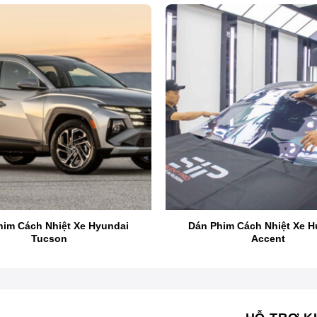
phim cách nhiệt xe Honda CRV: Tại sao dán phim cách nhiệt 
ia hồng ngoại làm nóng cabin xe, phá tia cực tím có hại cho sức
Bài viết sau đây sẽ giúp cho bạn hiểu về lợi
wifi, bảo vệ xe.
 như địa chỉ
dán phim cách nhiệt xe Honda CRV
uy tín tạ
him Cách Nhiệt Xe Hyundai
Dán Phim Cách Nhiệt Xe H
Tucson
Accent