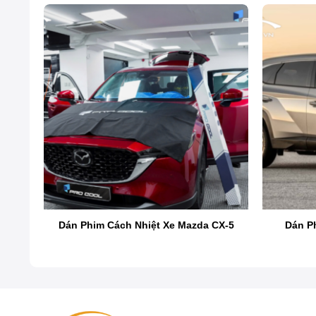
Dán 
Dán phim cách nhiệt ô tô là điều cần thiết để ức chế t
màu theo thời gian, không chặn bước sóng và tín hiệu 
những dòng phim cách nhiệt tốt nhất hiện nay cũng
nto
Dán Phim Cách Nhiệt Xe Mazda CX-5
Dán P