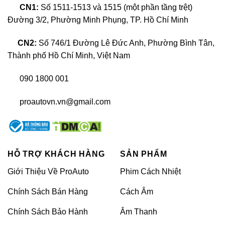
CN1:
Số 1511-1513 và 1515 (một phần tầng trệt)
cải thiện độ sáng xe Lexus 570 là điều thiết
Đường 3/2, Phường Minh Phụng, TP. Hồ Chí Minh
yếu cần phải thực hiện nếu như muốn duy trì
tuổi thọ sử dụng xe lâu dài hơn.
CN2:
Số 746/1 Đường Lê Đức Anh, Phường Bình Tân,
Thành phố Hồ Chí Minh, Việt Nam
090 1800 001
proautovn.vn@gmail.com
HỖ TRỢ KHÁCH HÀNG
SẢN PHẨM
Giới Thiệu Về ProAuto
Phim Cách Nhiệt
Chính Sách Bán Hàng
Cách Âm
Độ đèn xe Lexus 570 – Tăng tính thẩm mỹ cho xe
Chính Sách Bảo Hành
Âm Thanh