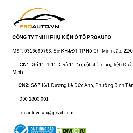
Ví như đèn pha, đèn gầm dùng để trang trí vẻ đẹp 
chán và đơn điệu, là một sự đổi mới hoàn hảo cho 
Độ đèn LED nội thất xe Hyundai Elantra là sử dụng 
CÔNG TY TNHH PHỤ KIỆN Ô TÔ PROAUTO
ghế xe, trần xe,… tuỳ theo ý thích của chủ xe. Cá
khác nhau tuỳ theo sở thích của người sử dụng.
MST: 0316689763. Sở KH&ĐT TP.Hồ Chí Minh cấp: 22/0
Cấu tạo đèn LED nội thất
CN1:
Số 1511-1513 và 1515 (một phần tầng trệt) Đư
Minh
CN2:
Số 746/1 Đường Lê Đức Anh, Phường Bình Tân,
090 1800 001
proautovn.vn@gmail.com