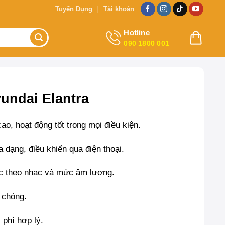
Tuyển Dụng
Tài khoản
Hotline
090 1800 001
undai Elantra
, hoạt động tốt trong mọi điều kiện.
dạng, điều khiển qua điện thoại.
c theo nhạc và mức âm lượng.
 chóng.
 phí hợp lý.