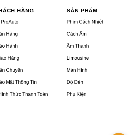
nhằm tạo nên sự độc đáo và thu hút, phá bỏ sự nhàm
HÁCH HÀNG
SẢN PHẨM
 ProAuto
Phim Cách Nhiệt
a. Đèn được lắp đặt ở viền taplo, tapi cửa, mặt sau
án Hàng
Cách Âm
hể tùy biến và cung cấp ánh sáng với những màu sắc
ảo Hành
Âm Thanh
iao Hàng
Limousine
ận Chuyển
Màn Hình
ảo Mật Thông Tin
Độ Đèn
Hình Thức Thanh Toán
Phụ Kiện