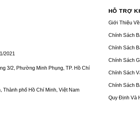
ngoại thất, thì đèn LED là thiết bị làm đẹp cho nội thất 
HỖ TRỢ K
không gian bên trong xe.
Giới Thiệu Về
các loại đèn LED để trang trí nội thất cho xe Hyundai Elantr
Chính Sách B
c loại đèn này thường gọi là đèn LED viền nội thất, có t
Chính Sách B
1/2021
Chính Sách G
ờng 3/2, Phường Minh Phụng, TP. Hồ Chí
Chính Sách V
Chính Sách B
 Thành phố Hồ Chí Minh, Việt Nam
Quy Định Và 