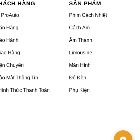
HÁCH HÀNG
SẢN PHẨM
 ProAuto
Phim Cách Nhiệt
án Hàng
Cách Âm
ảo Hành
Âm Thanh
iao Hàng
Limousine
ận Chuyển
Màn Hình
ảo Mật Thông Tin
Độ Đèn
 cưng thêm phần thượng lưu. Việc độ ghế Limousine
Hình Thức Thanh Toán
Phụ Kiện
Mức giá độ ghế tuy không quá đắt đỏ nhưng lại mang
hỗ trợ tư vấn rõ hơn về dịch vụ này.