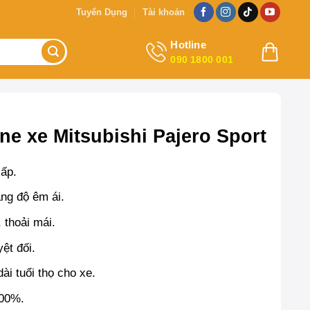
Tuyển Dụng
Tài khoản
Hotline
090 1800 001
e xe Mitsubishi Pajero Sport
ấp.
ng độ êm ái.
 thoải mái.
yệt đối.
ài tuổi thọ cho xe.
100%.