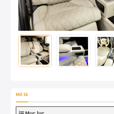
Mô tả
Mục lục