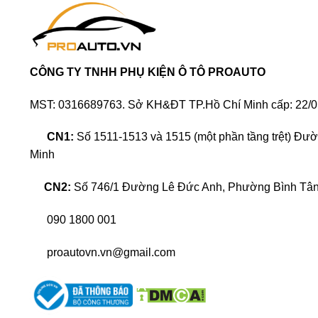
CÔNG TY TNHH PHỤ KIỆN Ô TÔ PROAUTO
MST: 0316689763. Sở KH&ĐT TP.Hồ Chí Minh cấp: 22/0
CN1:
Số 1511-1513 và 1515 (một phần tầng trệt) Đư
Minh
CN2:
Số 746/1 Đường Lê Đức Anh, Phường Bình Tân,
Độ ghế Limousine xe Mitsubishi Pajero Sport
nâ
không chỉ tăng thêm phần thẩm mỹ, mà còn tạo nên 
090 1800 001
đến lợi ích sức khỏe lâu dài. Vậy ngần ngại gì mà
proautovn.vn@gmail.com
Ghế Limousine xe ô tô là gì?