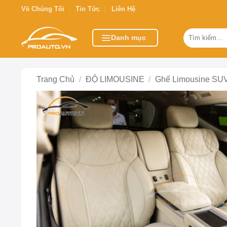
Bỏ
Về Chúng Tôi
Tin Tức
Liên Hệ
qua
nội
Tìm
Danh mục
kiếm:
dung
Trang Chủ
/
ĐỘ LIMOUSINE
/
Ghế Limousine SU