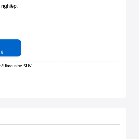
 nghiệp.
ng
hế limousine SUV