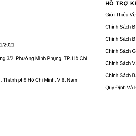
HỖ TRỢ K
Giới Thiệu Về
Chính Sách B
Chính Sách B
1/2021
Chính Sách G
ờng 3/2, Phường Minh Phụng, TP. Hồ Chí
Chính Sách V
Độ ghế limousine SIÊU PHẨM Lexus LX570 tại Proauto.vn
Chính Sách B
 Thành phố Hồ Chí Minh, Việt Nam
ng tầm đẳng cấp và tạo điểm nhấn nội thất nổi bật cho xe
Quy Định Và 
sự thoải mái êm ái hơn khi phải ngồi trên xe di chuyển. 
 chủ xe không nhanh chóng đến với
Proauto.vn
để chúng tôi 