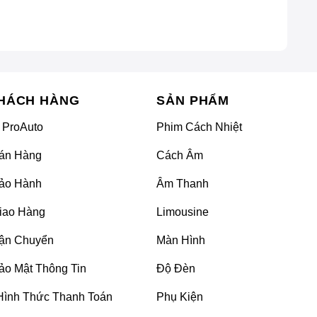
HÁCH HÀNG
SẢN PHẨM
 ProAuto
Phim Cách Nhiệt
án Hàng
Cách Âm
ảo Hành
Âm Thanh
iao Hàng
Limousine
ận Chuyển
Màn Hình
ảo Mật Thông Tin
Độ Đèn
ệt vời
Hình Thức Thanh Toán
Phụ Kiện