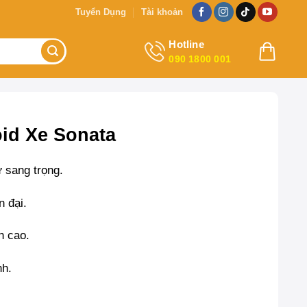
Tuyển Dụng
Tài khoản
Hotline
090 1800 001
id Xe Sonata
ự sang trọng.
n đại.
nh cao.
nh.