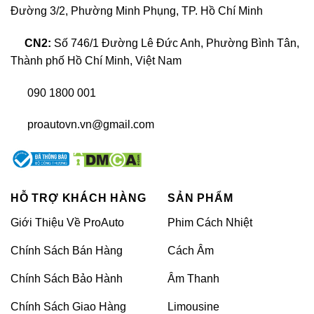
Đường 3/2, Phường Minh Phụng, TP. Hồ Chí Minh
CN2:
Số 746/1 Đường Lê Đức Anh, Phường Bình Tân,
Thành phố Hồ Chí Minh, Việt Nam
090 1800 001
proautovn.vn@gmail.com
HỖ TRỢ KHÁCH HÀNG
SẢN PHẨM
Nâng cấp màn hình Bravigo 360
Giới Thiệu Về ProAuto
Phim Cách Nhiệt
Chính Sách Bán Hàng
Cách Âm
Thông số kỹ thuật màn hình Bravigo Mazda 360
Chính Sách Bảo Hành
Âm Thanh
Cấu hình
Bravigo Mazda 360
Chính Sách Giao Hàng
Limousine
Ram
4GB/6GB