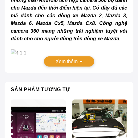
những màn Android tích hợp camera 360 độ dành
cho Mazda đến thời điểm hiện tại. Có đầy đủ các
mã dành cho các dòng xe Mazda 2, Mazda 3,
Mazda 6, Mazda Cx5, Mazda Cx8. Công nghệ
camera 360 mang những trải nghiệm tuyệt vời
dành cho cho người dùng trên dòng xe Mazda.
Xem thêm
Màn hình Bravigo 360
Đánh giá màn hình Bravigo Mazda 360
SẢN PHẨM TƯƠNG TỰ
Màn hình Bravigo Mazda 360
là một sản phẩm công
nghệ ô tô mang tính đột phá mà nhiều thương hiệu
chú trọng phát triển, mang đến người dùng sự thoải
mái và an toàn nhất. Sản phẩm là sự kết hợp hoàn
hảo từ thiết kế cho đến công năng sử dụng.
– Thiết kế màn hình rộng lên tới 10.25 inch, kính