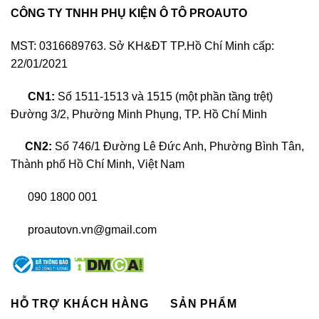
CÔNG TY TNHH PHỤ KIỆN Ô TÔ PROAUTO
Đánh giá
màn hình zin
và
màn hình Android xe
MST: 0316689763. Sở KH&ĐT TP.Hồ Chí Minh cấp:
Innova
22/01/2021
Toyota Innova là mẫu xe có doanh số bán chạy
CN1:
Số 1511-1513 và 1515 (một phần tầng trệt)
trên thị trường, nhờ thiết kế khỏe khoắn, trải
Đường 3/2, Phường Minh Phụng, TP. Hồ Chí Minh
nghiệm lái ổn định và có thương hiệu trên thị
trường. Thế nhưng, dòng xe này có thiết kế nội
CN2:
Số 746/1 Đường Lê Đức Anh, Phường Bình Tân,
thất chưa thực sự làm nhiều khách hàng hài lòng,
Thành phố Hồ Chí Minh, Việt Nam
nhất là màn hình zin xe Toyota Innova. Loại màn
hình zin này chỉ có những tính năng căn bản
090 1800 001
nênvẫn chưa thể đáp ứng được nhu cầu của
proautovn.vn@gmail.com
người dùng.
1. Đánh giá
màn hình zin Toyota Innova
Đối với màn hình của Toyota Innova nguyên bản
HỖ TRỢ KHÁCH HÀNG
SẢN PHẨM
sẽ không đáp ứng được quá nhiều về công nghệ