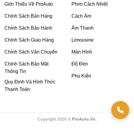
Giới Thiệu Về ProAuto
Phim Cách Nhiệt
và còn tồn tại rất nhiều hạn chế như sau:
Chính Sách Bán Hàng
Cách Âm
Màn hình zin của xe Toyota Innova không hỗ
trợ kết nối nối Wifi và Smartphone không có
Chính Sách Bảo Hành
Âm Thanh
camera hành trình.
Chính Sách Giao Hàng
Limousine
Giao diện màn hình khá nhỏ, gây cảm giác khó
Chính Sách Vận Chuyển
Màn Hình
chịu cho người sử dụng, nhất là những ai có vấn
Chính Sách Bảo Mật
Độ Đèn
đề về mắt.
Thông Tin
Phụ Kiện
Không được kết nối đa phương tiện như:
Quy Định Và Hình Thức
Facebook, Youtube, truyền hình…
Thanh Toán
Copyright 2026 ©
ProAuto.Vn.