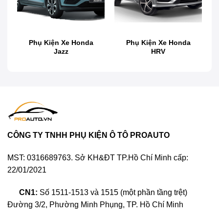
Độ body kit ốp xe Kia Rondo
Bộ body kit xe Kia Rondo được nhập khẩu từ
Thái Lan với chất liệu cao cấp, thiết kế thể thao
Phụ Kiện Xe Honda
Phụ Kiện Xe Honda
Jazz
HRV
và lịch lãm, giúp cho ngoại hình chiếc xe luôn
bắt mắt mỗi khi xuất hiện.
CÔNG TY TNHH PHỤ KIỆN Ô TÔ PROAUTO
MST: 0316689763. Sở KH&ĐT TP.Hồ Chí Minh cấp:
22/01/2021
CN1:
Số 1511-1513 và 1515 (một phần tầng trệt)
Đường 3/2, Phường Minh Phụng, TP. Hồ Chí Minh
Phụ Kiện Xe Kia Rondo – Độ body kit ốp cản trước