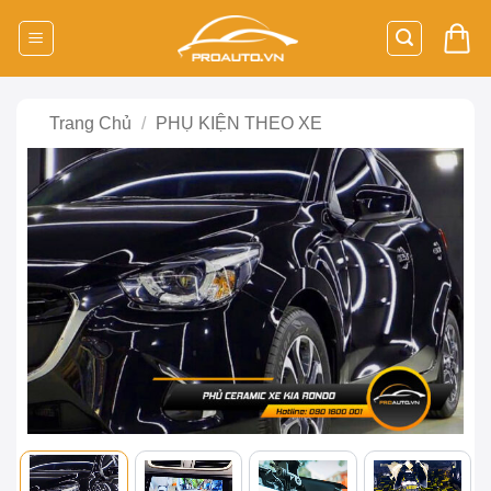
Bỏ
qua
nội
dung
Trang Chủ
/
PHỤ KIỆN THEO XE