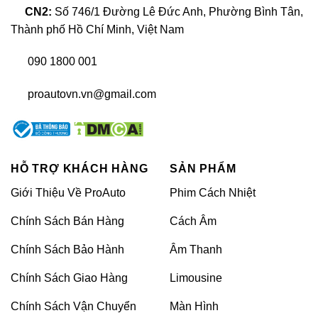
CN2:
Số 746/1 Đường Lê Đức Anh, Phường Bình Tân,
Thành phố Hồ Chí Minh, Việt Nam
090 1800 001
proautovn.vn@gmail.com
HỖ TRỢ KHÁCH HÀNG
SẢN PHẨM
Giới Thiệu Về ProAuto
Phim Cách Nhiệt
Phụ Kiện Xe Kia Rondo
– Độ body kit ốp cản sau xe
Chính Sách Bán Hàng
Cách Âm
Chính Sách Bảo Hành
Âm Thanh
Ốp tay chén cửa xe Kia Rondo
Chính Sách Giao Hàng
Limousine
Chính Sách Vận Chuyển
Màn Hình