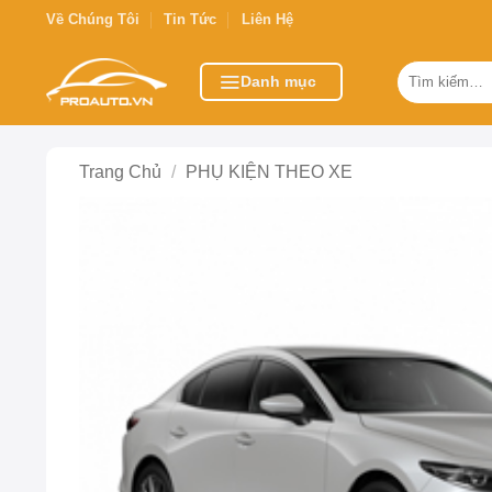
Bỏ
Về Chúng Tôi
Tin Tức
Liên Hệ
qua
nội
Tìm
Danh mục
kiếm:
dung
Trang Chủ
/
PHỤ KIỆN THEO XE