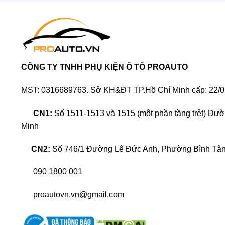
Độ body kit xe
Mazda 3
CÔNG TY TNHH PHỤ KIỆN Ô TÔ PROAUTO
MST: 0316689763. Sở KH&ĐT TP.Hồ Chí Minh cấp: 22/0
CN1:
Số 1511-1513 và 1515 (một phần tầng trệt) Đư
Minh
CN2:
Số 746/1 Đường Lê Đức Anh, Phường Bình Tân,
090 1800 001
proautovn.vn@gmail.com