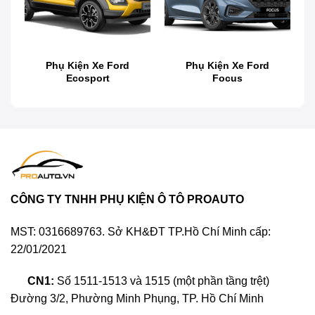
Độ body kit xe Suzuki Swift
Bộ body kit xe Suzuki Swift được nhập khẩu
Phụ Kiện Xe Ford
Phụ Kiện Xe Ford
từ Thái Lan với chất liệu cao cấp, thiết kế thể
Ecosport
Focus
thao và lịch lãm, giúp cho ngoại hình chiếc xe
luôn bắt mắt mỗi khi xuất hiện.
CÔNG TY TNHH PHỤ KIỆN Ô TÔ PROAUTO
MST: 0316689763. Sở KH&ĐT TP.Hồ Chí Minh cấp:
22/01/2021
CN1:
Số 1511-1513 và 1515 (một phần tầng trệt)
Đường 3/2, Phường Minh Phụng, TP. Hồ Chí Minh