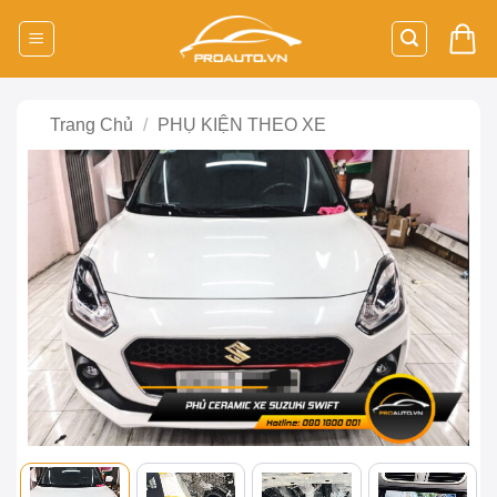
Bỏ
qua
nội
dung
Trang Chủ
/
PHỤ KIỆN THEO XE