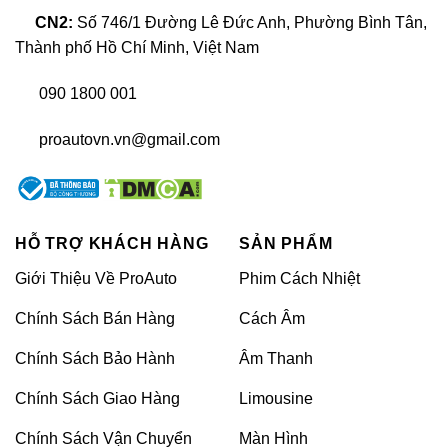
Độ body kit xe
CN2:
Số 746/1 Đường Lê Đức Anh, Phường Bình Tân,
Thành phố Hồ Chí Minh, Việt Nam
Baga mui xe Suzuki Swift
090 1800 001
Baga Mui xe ô tô hay còn gọi giá nóc chẳng
phải là điều mới mẻ trên ô tô, chúng đã xuất
proautovn.vn@gmail.com
hiện từ rất lâu. Sản phẩm rất thân quen với
những người thường hay đi chơi, đi du lịch, về
quê,….Dùng nó để chở thêm nhiều hàng hóa,
HỖ TRỢ KHÁCH HÀNG
SẢN PHẨM
đồ dùng chuyên dụng cho nhu cầu cần
thiết của bạn.
Giới Thiệu Về ProAuto
Phim Cách Nhiệt
Chính Sách Bán Hàng
Cách Âm
Chính Sách Bảo Hành
Âm Thanh
Chính Sách Giao Hàng
Limousine
Chính Sách Vận Chuyển
Màn Hình