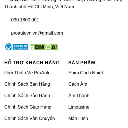
Thành phố Hồ Chí Minh, Việt Nam
Độ body kit xe Toyota Innova
090 1800 001
Bộ body kit xe Xpander được nhập khẩu từ
proautovn.vn@gmail.com
Thái Lan với chất liệu cao cấp, thiết kế thể thao
và lịch lãm, giúp cho ngoại hình chiếc xe luôn
bắt mắt mỗi khi xuât hiện.
HỖ TRỢ KHÁCH HÀNG
SẢN PHẨM
Đuôi cá xe Toyota Innova
Giới Thiệu Về ProAuto
Phim Cách Nhiệt
Chính Sách Bán Hàng
Cách Âm
Chính Sách Bảo Hành
Âm Thanh
Chính Sách Giao Hàng
Limousine
Chính Sách Vận Chuyển
Màn Hình