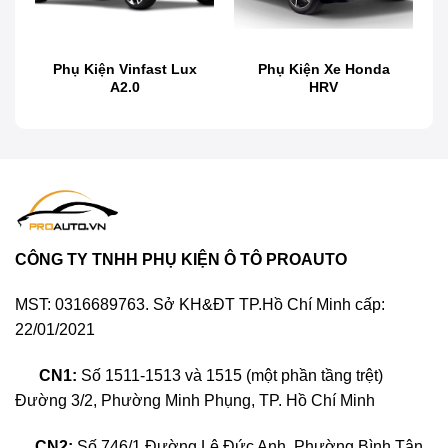
Phụ Kiện Xe Toyota Innova
Phụ Kiện Vinfast Lux
Phụ Kiện Xe Honda
Phụ Kiện Xe Toyota Innova
A2.0
HRV
2021 2022 Chính Hãng
Độ body
kit xe Toyota Innova
CÔNG TY TNHH PHỤ KIỆN Ô TÔ PROAUTO
MST: 0316689763. Sở KH&ĐT TP.Hồ Chí Minh cấp:
22/01/2021
CN1:
Số 1511-1513 và 1515 (một phần tầng trệt)
Đường 3/2, Phường Minh Phụng, TP. Hồ Chí Minh
CN2:
Số 746/1 Đường Lê Đức Anh, Phường Bình Tân,