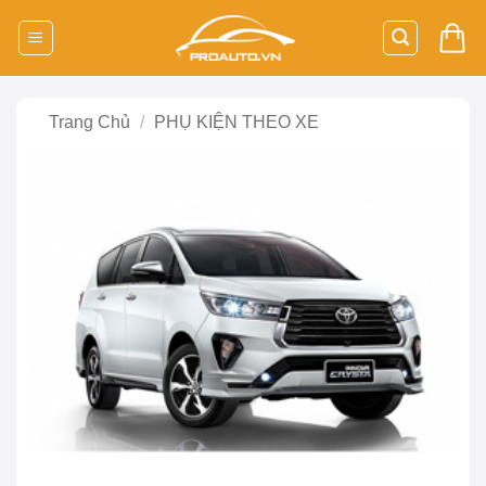
Bỏ
qua
nội
dung
Trang Chủ
/
PHỤ KIỆN THEO XE