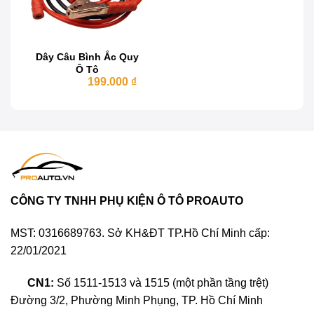
Dây Câu Bình Ắc Quy
Ô Tô
Giá
Giá
199.000
₫
250.000
₫
gốc
hiện
là:
tại
250.000 ₫.
là:
199.000 ₫.
Bộ kích bình ô tô đa năng
Bộ kích bình ô tô đa năng được sử dụng rộng
rãi hiện nay, sản phẩm có trọng lượng nhỏ
CÔNG TY TNHH PHỤ KIỆN Ô TÔ PROAUTO
nhẹ, sử dụng điện 12V trên xe ô tô, rất nhạy và
sáng.
MST: 0316689763. Sở KH&ĐT TP.Hồ Chí Minh cấp:
22/01/2021
CN1:
Số 1511-1513 và 1515 (một phần tầng trệt)
Đường 3/2, Phường Minh Phụng, TP. Hồ Chí Minh