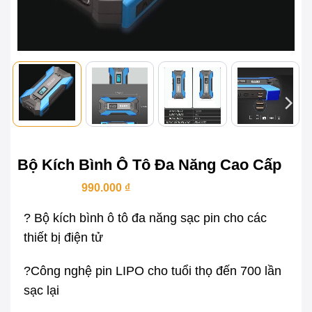
Bộ Kích Bình Ô Tô Đa Năng Cao Cấp
Giá
Giá
1.500.000
₫
990.000
₫
gốc
hiện
là:
tại
?
Bộ kích bình ô tô đa năng sạc pin cho các
1.500.000 ₫.
là:
990.000 ₫.
thiết bị điện tử
?
Công nghệ pin LIPO cho tuổi thọ đến 700 lần
sạc lại