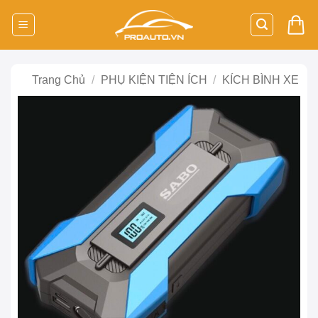
Bỏ
qua
nội
dung
Trang Chủ
/
PHỤ KIỆN TIỆN ÍCH
/
KÍCH BÌNH XE