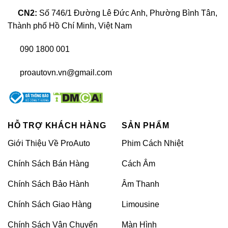
CN2:
Số 746/1 Đường Lê Đức Anh, Phường Bình Tân,
Thành phố Hồ Chí Minh, Việt Nam
090 1800 001
proautovn.vn@gmail.com
HỖ TRỢ KHÁCH HÀNG
SẢN PHẨM
Giới Thiệu Về ProAuto
Phim Cách Nhiệt
Bộ kích bình ô tô đa năng an toàn và tiện lợi
Chính Sách Bán Hàng
Cách Âm
Bộ kích bình ô tô đa năng dùng sạc điện thoại,
Chính Sách Bảo Hành
Âm Thanh
máy tính bảng, máy tính xách tay, camera,
Chính Sách Giao Hàng
Limousine
PSP, MP4… rất cần thiết cho các thiết bị điện
Chính Sách Vận Chuyển
Màn Hình
tử bị chết nguồn. Sản phẩm thích hợp cho