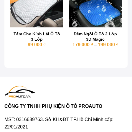
Thông tin sản phẩm
Chất liệu cao su mềm, độ đàn hồi cao, không mùi,
Tấm Che Kính Lái Ô Tô
Đệm Ngồi Ô Tô 2 Lớp
không thấm nước, không ẩm mốc, không hoá chất
3 Lớp
3D Magic
độc hại, bền bỉ nhất trong các loại thảm lót sàn.
Khoản
99.000
₫
179.000
₫
199.000
₫
–
giá:
từ
ng
179.00
đến
199.00
000 ₫
9.000 ₫
CÔNG TY TNHH PHỤ KIỆN Ô TÔ PROAUTO
MST: 0316689763. Sở KH&ĐT TP.Hồ Chí Minh cấp:
22/01/2021