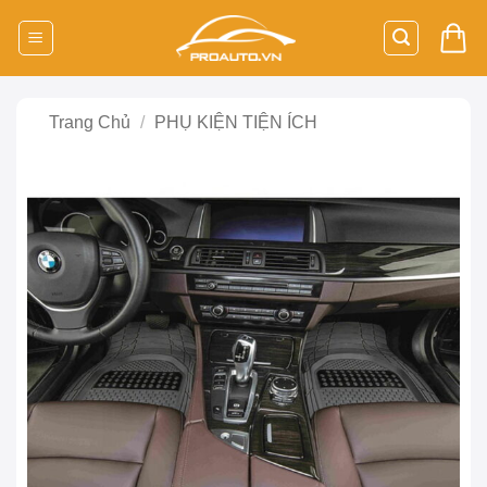
Bỏ
qua
nội
dung
Trang Chủ
/
PHỤ KIỆN TIỆN ÍCH