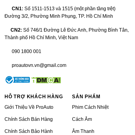
CN1:
Số 1511-1513 và 1515 (một phần tầng trệt)
Đường 3/2, Phường Minh Phụng, TP. Hồ Chí Minh
CN2:
Số 746/1 Đường Lê Đức Anh, Phường Bình Tân,
Thành phố Hồ Chí Minh, Việt Nam
090 1800 001
proautovn.vn@gmail.com
HỖ TRỢ KHÁCH HÀNG
SẢN PHẨM
Chất liệu cao su mềm
Giới Thiệu Về ProAuto
Phim Cách Nhiệt
Bề mặt thảm thiết kế nổi, độ ma sát cao, không xê
Chính Sách Bán Hàng
Cách Âm
dịch giúp chống trượt hoặc kẹt chân ga, chân
Chính Sách Bảo Hành
Âm Thanh
phanh. Vệ sinh dễ dàng nhanh chóng, chỉ cần phủi