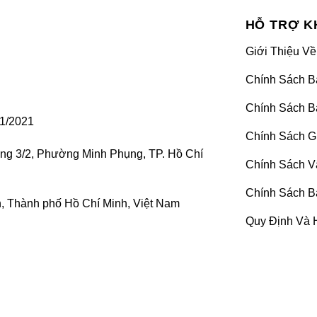
HỖ TRỢ K
Wrap đổi màu xe BMW Series 1
Giới Thiệu Về
ngoài sáng bóng, hoàn hảo. Tuy nhiên, với điều kiện khí hậ
Chính Sách B
khiến diện mạo “xế yêu” của bạn xuống cấp trầm trọng. Vậy đ
Chính Sách B
ổi màu cho xe.
1/2021
Chính Sách G
 dán (bọc) toàn bộ phần vỏ ngoài xe bằng chất liệu dec
ờng 3/2, Phường Minh Phụng, TP. Hồ Chí
e được nguyên vẹn.
Chính Sách V
Chính Sách B
kiệm chi phí, lại dễ dàng tháo bỏ lớp decal nên rất được gi
 Thành phố Hồ Chí Minh, Việt Nam
Quy Định Và 