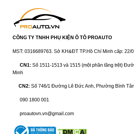
Làm đẹp xe ô tô có nghĩa là giữ cho xe có một vẻ 
CÔNG TY TNHH PHỤ KIỆN Ô TÔ PROAUTO
trời, bụi bẩn và muối biển khi đi du lịch có thể 
mình, bạn có thể lựa chọn phương pháp dán wrap đ
MST: 0316689763. Sở KH&ĐT TP.Hồ Chí Minh cấp: 22/0
Dán wrap đổi màu xe BMW Series 1 là phương pháp
CN1:
Số 1511-1513 và 1515 (một phần tầng trệt) Đư
wrap giúp làm đẹp xe và bảo vệ lớp sơn gốc của x
Minh
Đây là phương pháp vừa dễ dàng thi công, vừa tiết 
CN2:
Số 746/1 Đường Lê Đức Anh, Phường Bình Tân,
Ưu điểm của wrap đổi màu xe
090 1800 001
proautovn.vn@gmail.com