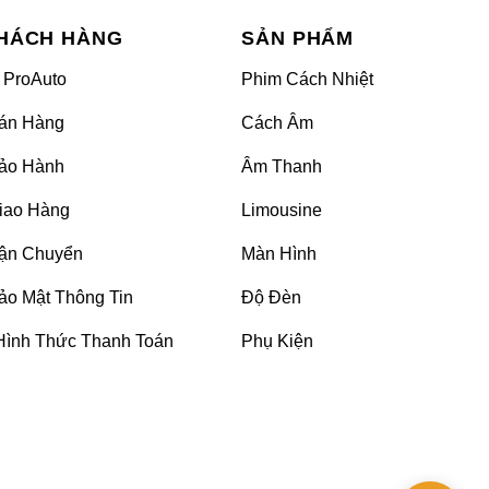
HÁCH HÀNG
SẢN PHẨM
 ProAuto
Phim Cách Nhiệt
u tại Việt Nam, sự ảnh hưởng xấu từ tia UV của mặt
án Hàng
Cách Âm
ể giữ được vẻ sáng bóng cho chiếc BMW Series 1 của
ảo Hành
Âm Thanh
iao Hàng
Limousine
al sản xuất từ nhựa PVC có lớp keo bám dính. Dán
ận Chuyển
Màn Hình
ảo Mật Thông Tin
Độ Đèn
ới chơi xe ưa chuộng.
Hình Thức Thanh Toán
Phụ Kiện