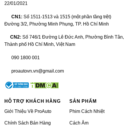
ngoài sáng bóng, hoàn hảo. Tuy nhiên, với điều
22/01/2021
kiện khí hậu tại Việt Nam, sự ảnh hưởng xấu từ
tia UV của mặt trời, bụi bẩn và muối biển khi đi du
CN1:
Số 1511-1513 và 1515 (một phần tầng trệt)
lịch có thể khiến diện mạo “xế yêu” của bạn xuống
Đường 3/2, Phường Minh Phụng, TP. Hồ Chí Minh
cấp trầm trọng. Vậy để giữ được vẻ sáng bóng
CN2:
Số 746/1 Đường Lê Đức Anh, Phường Bình Tân,
cho chiếc Subaru Levorg của mình, bạn có thể lựa
Thành phố Hồ Chí Minh, Việt Nam
chọn phương pháp dán wrap đổi màu cho xe.
090 1800 001
Dán wrap đổi màu xe Subaru Levorg là phương
pháp dán (bọc) toàn bộ phần vỏ ngoài xe bằng
proautovn.vn@gmail.com
chất liệu decal sản xuất từ nhựa PVC có lớp keo
bám dính. Dán wrap giúp làm đẹp xe và bảo vệ
lớp sơn gốc của xe được nguyên vẹn.
HỖ TRỢ KHÁCH HÀNG
SẢN PHẨM
Đây là phương pháp vừa dễ dàng thi công, vừa
Giới Thiệu Về ProAuto
Phim Cách Nhiệt
tiết kiệm chi phí, lại dễ dàng tháo bỏ lớp decal nên
rất được giới chơi xe ưa chuộng.
Chính Sách Bán Hàng
Cách Âm