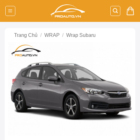
Bỏ
qua
nội
dung
Trang Chủ
/
WRAP
/
Wrap Subaru