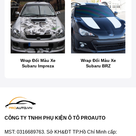
Dán wrap đổi màu xe Subaru Levorg
Wrap Đổi Màu Xe
Wrap Đổi Màu Xe
Subaru Impreza
Subaru BRZ
Dán wrap đổi màu xe Subaru Levorg
CÔNG TY TNHH PHỤ KIỆN Ô TÔ PROAUTO
Làm đẹp xe ô tô có nghĩa là giữ cho xe có một vẻ
MST: 0316689763. Sở KH&ĐT TP.Hồ Chí Minh cấp: