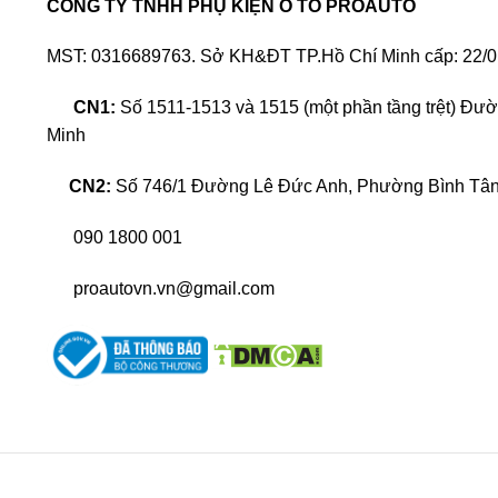
CÔNG TY TNHH PHỤ KIỆN Ô TÔ PROAUTO
MST: 0316689763. Sở KH&ĐT TP.Hồ Chí Minh cấp: 22/0
CN1:
Số 1511-1513 và 1515 (một phần tầng trệt) Đư
Minh
CN2:
Số 746/1 Đường Lê Đức Anh, Phường Bình Tân,
090 1800 001
proautovn.vn@gmail.com
Dán PPF màu (PPF wrap) dần khẳng định vị thế thị
truyền thống. Không những thế, PPF có khả năng bảo 
> XEM THÊM:
Top các mẫu xe ô tô dán
Lý do dán PPF wrap đổi màu x