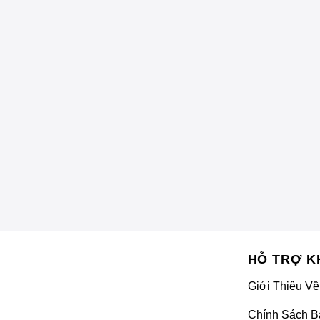
F màu ô tô
xe ô tô là phương án được ưa chuộng nhờ khả năng thay đổi m
iện mạo mới, hỗ trợ bảo vệ sơn zin khỏi trầy xước nhẹ và bụi 
HỖ TRỢ K
Giới Thiệu Về
Chính Sách B