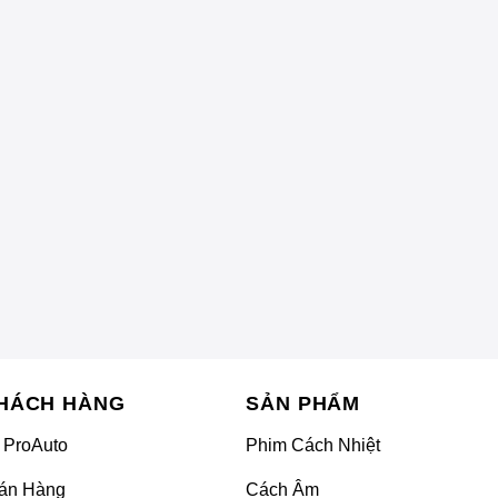
àu xe theo sở thích mà vẫn giữ nguyên lớp sơn gốc.
bẩn.
HÁCH HÀNG
SẢN PHẨM
 ProAuto
Phim Cách Nhiệt
án Hàng
Cách Âm