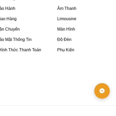
ảo Hành
Âm Thanh
iao Hàng
Limousine
ận Chuyển
Màn Hình
ảo Mật Thông Tin
Độ Đèn
Hình Thức Thanh Toán
Phụ Kiện
eo màu sắc tùy chọn – tương tự như dán decal wrap
g tia UV, chịu nhiệt tốt, kháng bẩn, kháng nước.