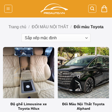
Bỏ
qua
nội
dung
Trang chủ
/
ĐỔI MÀU NỘI THẤT
/
Đổi màu Toyota
Độ ghế Limousine xe
Đổi Màu Nội Thất Toyota
Toyota Hilux
Alphard