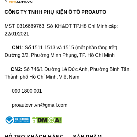
thất của bất kỳ dòng xe hơi nào, cũng sẽ phù hợp
với cá tính người sở hữu. Thay vì bỏ tiền ra, tìm
CÔNG TY TNHH PHỤ KIỆN Ô TÔ PROAUTO
kiếm một mẫu xe hơi đáp ứng được yêu cầu về
MST: 0316689763. Sở KH&ĐT TP.Hồ Chí Minh cấp:
thiết kế bên trong đúng với 100% sở thích.
22/01/2021
CN1:
Số 1511-1513 và 1515 (một phần tầng trệt)
Đường 3/2, Phường Minh Phụng, TP. Hồ Chí Minh
CN2:
Số 746/1 Đường Lê Đức Anh, Phường Bình Tân,
Thành phố Hồ Chí Minh, Việt Nam
090 1800 001
proautovn.vn@gmail.com
Đổi màu nội thất xe Toyota Altis
HỖ TRỢ KHÁCH HÀNG
SẢN PHẨM