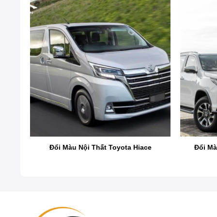
Đổi màu nội thất cho xe ô tô là 
y
Đổi Màu Nội Thất Toyota Hiace
Đổi Mà
Đổi màu nội thất cho xe ô tô là một nghệ thuật biến h
bảng điều khiển. Quá trình này mang lại diện mạo m
lưỡng để phù hợp với phong thủy để đem lại may mắ