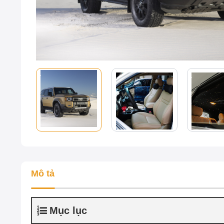
Mô tả
Mục lục