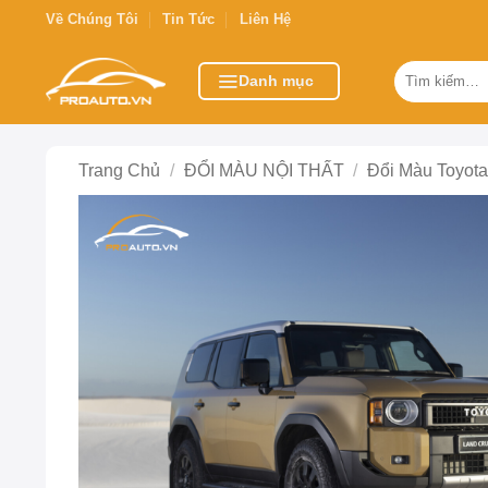
Bỏ
Về Chúng Tôi
Tin Tức
Liên Hệ
qua
nội
Tìm
Danh mục
kiếm:
dung
Trang Chủ
/
ĐỔI MÀU NỘI THẤT
/
Đổi Màu Toyot