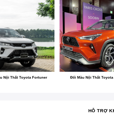
Đổi màu nội thất xe Toyota Prado
gì?
u Nội Thất Toyota Fortuner
Đổi Màu Nội Thất Toyota 
óa không gian bên trong, nơi chủ xe có thể thay đổi màu sắc v
ới mẻ và ấn tượng cho chiếc xe. Bên cạnh yếu tố thẩm mỹ, việ
n cho chủ sở hữu.
HỖ TRỢ K