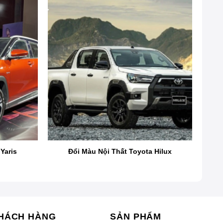
Yaris
Đổi Màu Nội Thất Toyota Hilux
à chất liệu của các bộ phận như ghế ngồi, sàn, trần và
c lựa chọn màu sắc và chất liệu còn được xem xét kỹ
HÁCH HÀNG
SẢN PHẨM