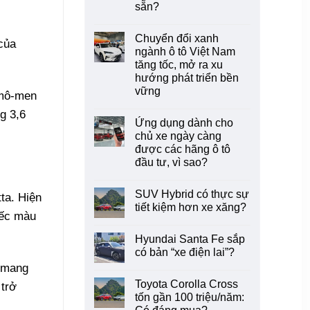
sẵn?
Không
có
Chuyển đổi xanh
bình
của
luận
ngành ô tô Việt Nam
ở
tăng tốc, mở ra xu
Ghế
trẻ
hướng phát triển bền
em
vững
trên
 mô-men
ô
Không
tô:
g 3,6
có
Vì
Ứng dụng dành cho
bình
sao
luận
chủ xe ngày càng
Volvo
ở
vẫn
được các hãng ô tô
Chuyển
là
đổi
đầu tư, vì sao?
hãng
xanh
xe
ngành
Không
hiếm
ô
có
hoi
SUV Hybrid có thực sự
tô
bình
ta. Hiện
tích
Việt
luận
tiết kiệm hơn xe xăng?
hợp
ở
Nam
iếc màu
sẵn?
Ứng
tăng
Không
dụng
tốc,
có
Hyundai Santa Fe sắp
dành
mở
bình
cho
ra
luận
có bản “xe điện lai”?
chủ
ở
xu
xe
SUV
” mang
hướng
Không
ngày
Hybrid
phát
có
Toyota Corolla Cross
càng
có
triển
bình
 trở
được
thực
bền
luận
tốn gần 100 triệu/năm:
các
sự
ở
vững