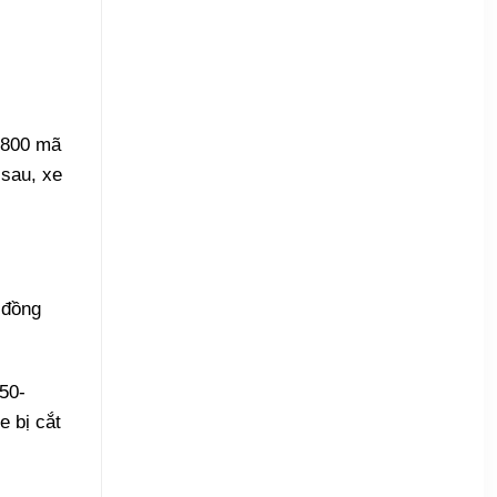
hướng
chọn
tới
SUV
gia
dưới
đình
1
trẻ
tỷ
thích
trải
nghiệm
a 800 mã
sau, xe
 đồng
50-
e bị cắt