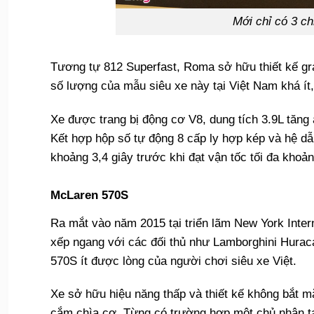
Mới chỉ có 3 c
Tương tự 812 Superfast, Roma sở hữu thiết kế gr
số lượng của mẫu siêu xe này tại Việt Nam khá ít,
Xe được trang bị động cơ V8, dung tích 3.9L tăn
Kết hợp hộp số tự động 8 cấp ly hợp kép và hệ dẫ
khoảng 3,4 giây trước khi đạt vận tốc tối đa khoả
McLaren 570S
Ra mắt vào năm 2015 tại triển lãm New York Inte
xếp ngang với các đối thủ như Lamborghini Hurac
570S ít được lòng của người chơi siêu xe Việt.
Xe sở hữu hiệu năng thấp và thiết kế không bắt mắt
cắm chìa cơ. Từng có trường hợp một chủ nhân tạ