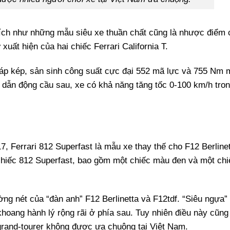
ích như những mẫu siêu xe thuần chất cũng là nhược điểm 
 xuất hiện của hai chiếc Ferrari California T.
g áp kép, sản sinh công suất cực đại 552 mã lực và 755 Nm
 dẫn động cầu sau, xe có khả năng tăng tốc 0-100 km/h tron
, Ferrari 812 Superfast là mẫu xe thay thế cho F12 Berlinet
 chiếc 812 Superfast, bao gồm một chiếc màu đen và một ch
ờng nét của “đàn anh” F12 Berlinetta và F12tdf. “Siêu ngựa
hoang hành lý rộng rãi ở phía sau. Tuy nhiên điều này cũng
grand-tourer không được ưa chuộng tại Việt Nam.