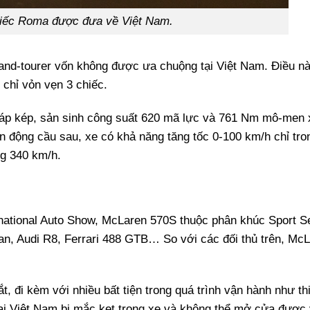
hiếc Roma được đưa về Việt Nam.
and-tourer vốn không được ưa chuộng tại Việt Nam. Điều nà
 chỉ vỏn vẹn 3 chiếc.
g áp kép, sản sinh công suất 620 mã lực và 761 Nm mô-men 
n động cầu sau, xe có khả năng tăng tốc 0-100 km/h chỉ tro
ng 340 km/h.
rnational Auto Show, McLaren 570S thuộc phân khúc Sport Se
an, Audi R8, Ferrari 488 GTB… So với các đối thủ trên, Mc
, đi kèm với nhiều bất tiện trong quá trình vận hành như thi
i Việt Nam bị mắc kẹt trong xe và không thể mở cửa được 