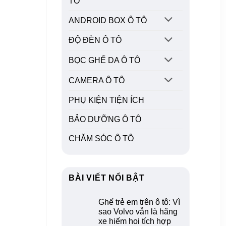
TÔ
ANDROID BOX Ô TÔ
ĐỘ ĐÈN Ô TÔ
BỌC GHẾ DA Ô TÔ
CAMERA Ô TÔ
PHỤ KIỆN TIỆN ÍCH
BẢO DƯỠNG Ô TÔ
CHĂM SÓC Ô TÔ
BÀI VIẾT NỔI BẬT
Ghế trẻ em trên ô tô: Vì
sao Volvo vẫn là hãng
xe hiếm hoi tích hợp