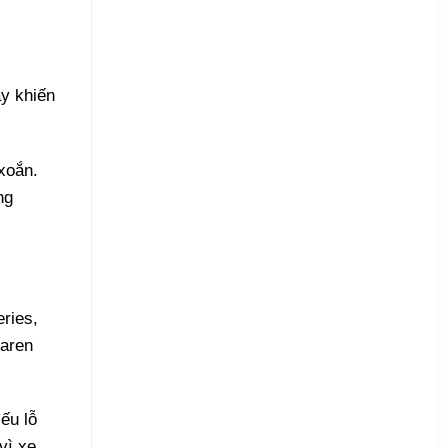
y khiến
xoắn.
ng
ries,
Laren
ếu lỗ
vì xe