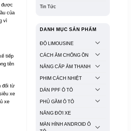
e được
Tin Tức
cầu của
g vì
DANH MỤC SẢN PHẨM
ĐỘ LIMOUSINE
CÁCH ÂM CHỐNG ỒN
kế tiếp
ong tên
NÂNG CẤP ÂM THANH
PHIM CÁCH NHIỆT
 đổi từ
DÁN PPF Ô TÔ
siêu xe
hủ xe
PHỦ GẦM Ô TÔ
NÂNG ĐỜI XE
MÀN HÌNH ANDROID Ô