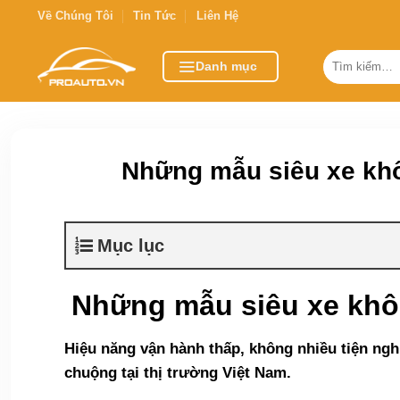
Bỏ
Về Chúng Tôi
Tin Tức
Liên Hệ
qua
nội
Tìm
Danh mục
kiếm:
dung
Những mẫu siêu xe khô
Mục lục
Những mẫu siêu xe khô
Hiệu năng vận hành thấp, không nhiều tiện ng
chuộng tại thị trường Việt Nam.