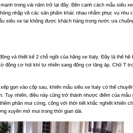
ển mạnh trong vài năm trở lại đây. Bên cạnh cách mẫu siêu x
h chóng nhập về các sản phẩm khác nhau nhằm phục vụ nhu 
ẫu siêu xe lại không được khách hàng trong nước ưa chuộn
động và thiết kế 2 chỗ ngồi của hãng xe Italy. Đây là thế hệ 
từ động cơ hút khí tự nhiên sang động cơ tăng áp. Chữ T tr
xếp gọn vào cốp sau, khiến mẫu siêu xe Italy có thể chuyển
n. Tuy nhiên, điều này cũng trở thành nhược điểm của mẫu 
 thêm phần mui cứng, cộng với thời tiết khắc nghiệt khiến c
ờng xuyên mở mui trong thời gian dài.