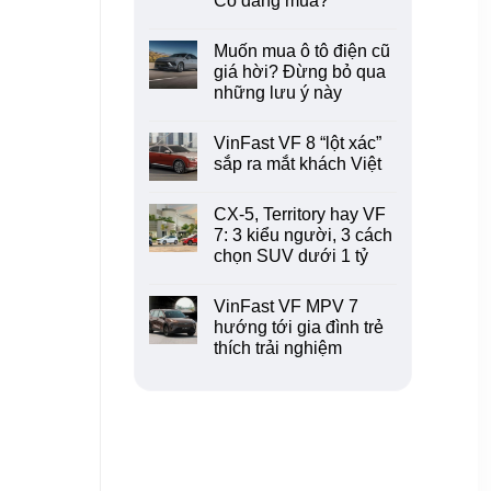
Có đáng mua?
hãng
tiết
Hyundai
ô
kiệm
Santa
Không
tô
hơn
Fe
có
đầu
xe
sắp
Muốn mua ô tô điện cũ
bình
tư,
xăng?
có
luận
giá hời? Đừng bỏ qua
vì
bản
ở
sao?
“xe
những lưu ý này
Toyota
điện
Corolla
lai”?
Không
Cross
có
tốn
VinFast VF 8 “lột xác”
bình
gần
luận
sắp ra mắt khách Việt
100
ở
triệu/năm:
Muốn
Không
Có
mua
có
đáng
CX-5, Territory hay VF
ô
bình
mua?
tô
luận
7: 3 kiểu người, 3 cách
điện
ở
chọn SUV dưới 1 tỷ
cũ
VinFast
giá
VF
Không
hời?
8
có
Đừng
“lột
VinFast VF MPV 7
bình
bỏ
xác”
luận
hướng tới gia đình trẻ
qua
sắp
ở
những
ra
thích trải nghiệm
CX-
lưu
mắt
5,
ý
khách
Không
Territory
này
Việt
có
hay
bình
VF
luận
7:
ở
3
VinFast
kiểu
VF
người,
MPV
3
7
cách