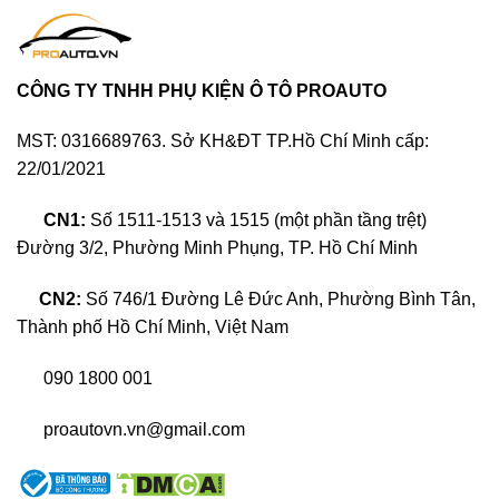
CÔNG TY TNHH PHỤ KIỆN Ô TÔ PROAUTO
MST: 0316689763. Sở KH&ĐT TP.Hồ Chí Minh cấp:
22/01/2021
CN1:
Số 1511-1513 và 1515 (một phần tầng trệt)
Đường 3/2, Phường Minh Phụng, TP. Hồ Chí Minh
CN2:
Số 746/1 Đường Lê Đức Anh, Phường Bình Tân,
Android Box Bravigo nâng cấp trải nghiệm lái xe trên mọi
Thành phố Hồ Chí Minh, Việt Nam
hành trình
090 1800 001
>>XEM THÊM:
Top thương hiệu
proautovn.vn@gmail.com
Android box hàng đầu hiện nay
Vì sao nên lắp Android Box Bravigo cho