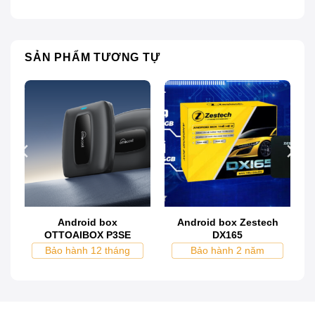
Khám phá công nghệ AI vượt trội với Android Box Bravigo
SẢN PHẨM TƯƠNG TỰ
>>XEM THÊM:
Trung tâm lắp đặt
Android box bravigo uy tín, chất
lượng
Giới thiệu về Android Box Bravigo
Android Box Bravigo là giải pháp giải trí thông minh
cho ô tô, tích hợp AI và điều khiển giọng nói. Thiết bị
cung cấp kho ứng dụng đa dạng, dễ dàng truy cập
Android box
Android box Zestech
OTTOAIBOX P3SE
DX165
phim, âm nhạc và trò chơi trực tuyến. Với kết nối wifi
Bảo hành 12 tháng
Bảo hành 2 năm
và bluetooth, chất lượng hình ảnh 4K sắc nét, âm
thanh sống động, Bravigo mang đến trải nghiệm giải
trí tuyệt vời và kết nối mượt mà trên mỗi chuyến đi.