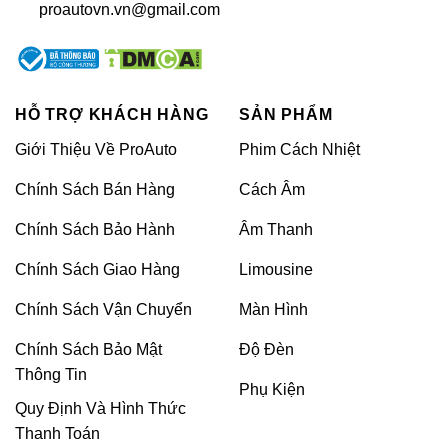
proautovn.vn@gmail.com
Ngoài ra, lớp nệm mút cũng bị xẹp, khiến ghế
không còn êm ái, làm người ngồi cảm thấy đau
lưng và khó chịu.
HỖ TRỢ KHÁCH HÀNG
SẢN PHẨM
Chính vì thế, bọc ghế da ô tô Land Cruiser là
Giới Thiệu Về ProAuto
Phim Cách Nhiệt
một biện pháp hữu ích để giải quyết tất cả
những khuyết điểm trên. Bọc ghế da ô tô xe
Chính Sách Bán Hàng
Cách Âm
Land Cruiser không chỉ đem lại một vẻ ngoài
Chính Sách Bảo Hành
Âm Thanh
sang trọng cho nội thất xe mà còn giúp việc vệ
sinh xe trở nên dễ dàng, bảo vệ sức khỏe của
Chính Sách Giao Hàng
Limousine
người sử dụng.
Chính Sách Vận Chuyển
Màn Hình
Lợi ích của bọc ghế da Land Cruiser
Chính Sách Bảo Mật
Độ Đèn
Thông Tin
Phụ Kiện
Bọc ghế da ô tô Land Cruiser đem lại những
Quy Định Và Hình Thức
giá trị rất thiết thực như:
Thanh Toán