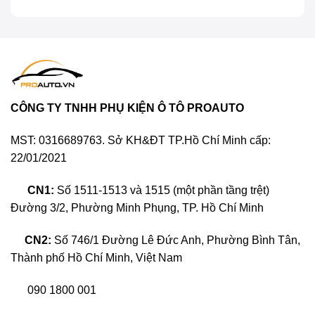
CÔNG TY TNHH PHỤ KIỆN Ô TÔ PROAUTO
Tại sao phải bọc ghế da Land Cruiser?
MST: 0316689763. Sở KH&ĐT TP.Hồ Chí Minh cấp:
22/01/2021
Như chúng ta đều biết, chất liệu nỉ rất dễ hút
CN1:
Số 1511-1513 và 1515 (một phần tầng trệt)
ẩm, khó vệ sinh, ám mùi khó chịu, về lâu về dài
Đường 3/2, Phường Minh Phụng, TP. Hồ Chí Minh
sẽ nơi nơi trú ẩn lý tưởng của vi khuẩn, ảnh
hưởng xấu tới sức khỏe cho người dùng.
CN2:
Số 746/1 Đường Lê Đức Anh, Phường Bình Tân,
Thành phố Hồ Chí Minh, Việt Nam
Đối với những xe đã qua sử dụng một thời
gian, lớp ghế nệm bị xuống cấp, da bị bong
090 1800 001
tróc, bị rách, gây mất thẩm mỹ cho nội thất xe.