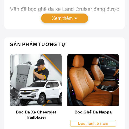
Vấn đề bọc ghế da xe Land Cruiser đang được
rất nhiều chủ xe quan tâm. Tuy là dòng xe
Xem thêm
thuộc top bán chạy của hãng Toyota, nhưng
chỉ những phiên bản cao cấp mới được bọc
ghế da Land Cruiser, còn đa số là ghế bọc nỉ.
SẢN PHẨM TƯƠNG TỰ
Bài viết dưới đây sẽ giúp các chủ xe có cái
nhìn toàn diện nhất về bọc ghế da xe ô tô Land
Cruiser, bọc ghế da Land Cruiser giá bao nhiêu
cũng như kinh nghiệm bọc ghế da ô tô Land
Cruiser từ A đến Z.
Tại sao phải bọc ghế da Land Cruiser?
Bọc Da Xe Chevrolet
Bọc Ghế Da Nappa
Trailblazer
Bảo hành 5 năm