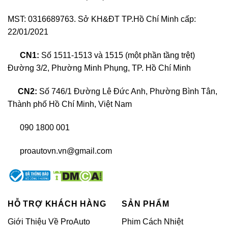
nghiệm đạt chuẩn châu Âu trước khi ra mắt thị
MST: 0316689763. Sở KH&ĐT TP.Hồ Chí Minh cấp:
trường.
22/01/2021
CN1:
Số 1511-1513 và 1515 (một phần tầng trệt)
Đường 3/2, Phường Minh Phụng, TP. Hồ Chí Minh
CN2:
Số 746/1 Đường Lê Đức Anh, Phường Bình Tân,
Thành phố Hồ Chí Minh, Việt Nam
090 1800 001
proautovn.vn@gmail.com
Logo thương hiệu cách âm STP
Đặc biệt, STP Aerocell – sản phẩm tiên phong tại
Việt Nam, tích hợp công nghệ cách âm và tiêu âm 2
HỖ TRỢ KHÁCH HÀNG
SẢN PHẨM
trong 1 cùng sự kết hợp của polyme và hạt EPP, đem
Giới Thiệu Về ProAuto
Phim Cách Nhiệt