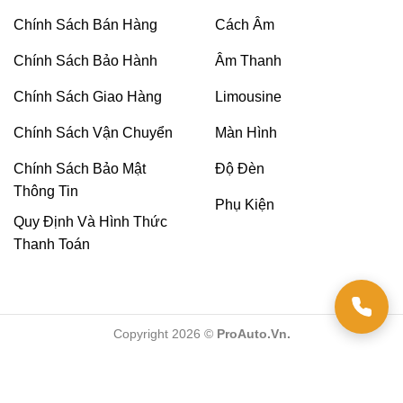
đến hiệu quả vượt trội trong việc giảm tiếng ồn.
Chính Sách Bán Hàng
Cách Âm
Thông số kỹ thuật cách âm STP Aerocell QP
Chính Sách Bảo Hành
Âm Thanh
Intrigo
Dưới đây là thông số kỹ thuật của STP Aerocell QP
Chính Sách Giao Hàng
Limousine
Intrigo đột phá với công nghệ tiên tiến.
Chính Sách Vận Chuyển
Màn Hình
Thông số
Chính Sách Bảo Mật
Độ Đèn
Cách âm STP Aerocell QP Intrigo
kỹ thuật
Thông Tin
Phụ Kiện
Độ dày
6mm
Quy Định Và Hình Thức
Kích thước
500 x 320 mm/tấm
Thanh Toán
Số lượng
25 tấm/thùng
Vị trí thi
Sàn xe, cốp xe, hốc bánh, vách ngăn
công
khoang động cơ và cửa xe (mặt ngoài).
Copyright 2026 ©
ProAuto.Vn.
Bảo hành
Trọn đời
Bảng thông số kỹ thuật cách âm STP Aerocell QP