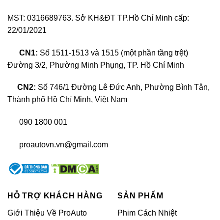
MST: 0316689763. Sở KH&ĐT TP.Hồ Chí Minh cấp:
22/01/2021
CN1:
Số 1511-1513 và 1515 (một phần tầng trệt)
Đường 3/2, Phường Minh Phụng, TP. Hồ Chí Minh
CN2:
Số 746/1 Đường Lê Đức Anh, Phường Bình Tân,
Cách âm chống ồn xe Porsche Panamera
Thành phố Hồ Chí Minh, Việt Nam
090 1800 001
Nguyên nhân tạo ra tiếng ồn xe Porsche
Panamera
proautovn.vn@gmail.com
HỖ TRỢ KHÁCH HÀNG
SẢN PHẨM
Giới Thiệu Về ProAuto
Phim Cách Nhiệt