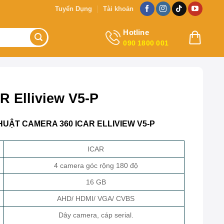
Tuyển Dụng
Tài khoản
Hotline
090 1800 001
R Elliview V5-P
UẬT CAMERA 360 ICAR ELLIVIEW V5-P
ICAR
4 camera góc rộng 180 độ
16 GB
AHD/ HDMI/ VGA/ CVBS
Dây camera, cáp serial.