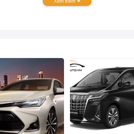
Xem thêm
Bảng giá camera 360 ICAR Elliview V5-P mới nhất