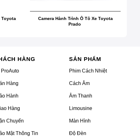
g những trải nghiệm hoàn hảo và tiện ích. Được phát
ợc cải tiến với những tính năng nổi bật như hiển thị
 Toyota
Camera Hành Trình Ô Tô Xe Toyota
Prado
HÁCH HÀNG
SẢN PHẨM
 ProAuto
Phim Cách Nhiệt
án Hàng
Cách Âm
ảo Hành
Âm Thanh
iao Hàng
Limousine
ận Chuyển
Màn Hình
ảo Mật Thông Tin
Độ Đèn