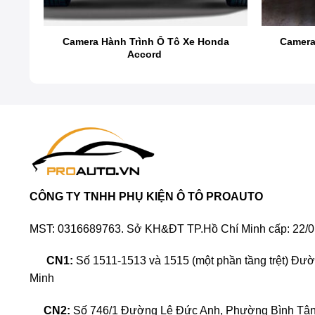
Camera 360 ICAR Elliview V5-P là một bước tiến vượ
triển từ dòng Cam360 V5, phiên bản này không chỉ kế
nda
Camera Hành Trình Ô Tô Xe Honda
Camera
cảm biến đỗ xe, giám sát đỗ xe mà phiên bản thông t
Accord
CÔNG TY TNHH PHỤ KIỆN Ô TÔ PROAUTO
MST: 0316689763. Sở KH&ĐT TP.Hồ Chí Minh cấp: 22/0
CN1:
Số 1511-1513 và 1515 (một phần tầng trệt) Đư
Minh
CN2:
Số 746/1 Đường Lê Đức Anh, Phường Bình Tân,