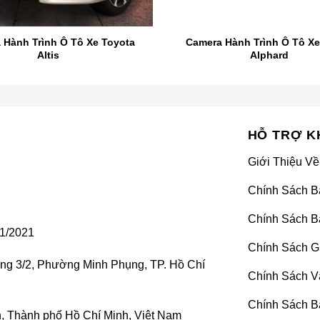
t bậc trong công nghệ hỗ trợ lái xe, mang đến cho người dùn
 thừa đầy đủ các tính năng của bản tiêu chuẩn V5-S mà còn đư
 Hành Trình Ô Tô Xe Toyota
Camera Hành Trình Ô Tô Xe
hường chưa tích hợp.
Altis
Alphard
HỖ TRỢ K
Giới Thiệu Về
Chính Sách B
Chính Sách B
1/2021
Chính Sách G
ờng 3/2, Phường Minh Phụng, TP. Hồ Chí
Chính Sách V
Chính Sách B
 Thành phố Hồ Chí Minh, Việt Nam