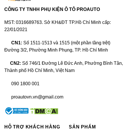
CÔNG TY TNHH PHỤ KIỆN Ô TÔ PROAUTO
MST: 0316689763. Sở KH&ĐT TP.Hồ Chí Minh cấp:
22/01/2021
CN1:
Số 1511-1513 và 1515 (một phần tầng trệt)
Đường 3/2, Phường Minh Phụng, TP. Hồ Chí Minh
CN2:
Số 746/1 Đường Lê Đức Anh, Phường Bình Tân,
Thành phố Hồ Chí Minh, Việt Nam
090 1800 001
Camera 360 Teyes thương hiệu Vietmap với chế độ hiển
thị 2D/3D
proautovn.vn@gmail.com
>>XEM THÊM:
Top các thương hiệu
camera hàng đầu cho xế yêu của
HỖ TRỢ KHÁCH HÀNG
SẢN PHẨM
bạn?