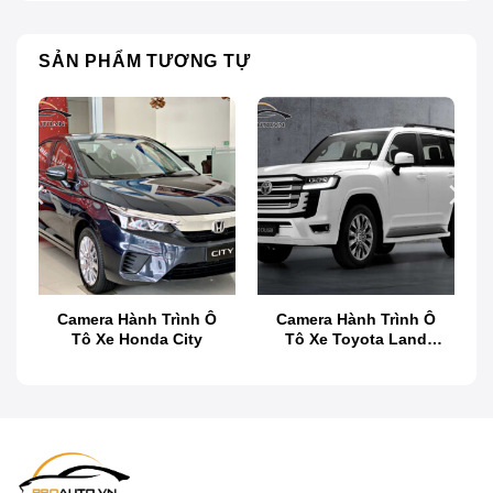
SẢN PHẨM TƯƠNG TỰ
Camera 360 Teyes tích hợp công nghệ AHD chống nhiễu
hoàn hảo
Giới thiệu camera 360 Teyes thương
hiệu Vietmap
Camera 360 tích hợp trên màn hình Teyes CC3 2K,
tính năng độc quyền của Teyes phân phối Vietmap,
mang đến trải nghiệm lái xe an toàn và thông minh.
Camera Hành Trình Ô
Camera Hành Trình Ô
Camera 360 Teyes loại bỏ điểm mù, giúp quan sát dễ
Tô Xe Honda City
Tô Xe Toyota Land
dàng các khu vực khó nhìn như đuôi xe và cột chữ A,
Cruiser
cải thiện an toàn khi đỗ xe và tránh va chạm.
Với 4 camera và chế độ hiển thị 2D/3D, camera 360
cung cấp tầm quan sát linh hoạt, giúp tài xế dễ dàng
xử lý mọi tình huống khi lái xe.