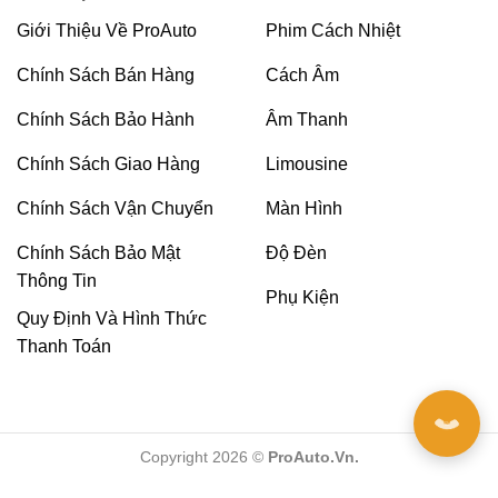
Giới Thiệu Về ProAuto
Phim Cách Nhiệt
Thông số kỹ thuật của camera 360 Teyes
Chính Sách Bán Hàng
Cách Âm
chính hãng
Dưới đây là bảng thông số kỹ thuật của camera 360
Chính Sách Bảo Hành
Âm Thanh
Teyes chính hãng:
Chính Sách Giao Hàng
Limousine
Khẩu độ
F1.6
Chính Sách Vận Chuyển
Màn Hình
Độ phân giải
AHD 1920*1080
Chính Sách Bảo Mật
Độ Đèn
Nhiệt độ vận hành
-25*C – 75*C
Thông Tin
Phụ Kiện
Góc quay
180 độ
Quy Định Và Hình Thức
Thanh Toán
Hỗ trợ ghi hình và xem hình
Có
Ghi hình đêm
Có
Ghi hình ngược sáng
Có
Copyright 2026 ©
ProAuto.Vn.
Bảng thông số kỹ thuật của camera 360 Teyes chính