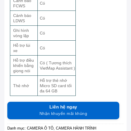
Cảnh báo
Có
FCWS
Cảnh báo
Có
LDWS
Ghi hình
Có
vòng lặp
Hỗ trợ lùi
Có
xe
Hỗ trợ điều
Có ( Tương thích
khiển bằng
VietMap Assistant )
giọng nói
Hỗ trợ thẻ nhớ
Thẻ nhớ
Micro SD card tối
đa 64 GB
Liên hệ ngay
Nhận khuyến mãi khủng
Danh mục:
CAMERA Ô TÔ
,
CAMERA HÀNH TRÌNH