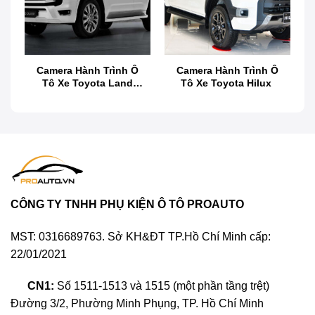
V5
Camera hành trình Vietmap V5 là giải pháp chuyên
dụng dành cho màn hình DVD Android, sở hữu thiết
Camera Hành Trình Ô
Camera Hành Trình Ô
kế nhỏ gọn và tinh tế. Với công nghệ Cảnh báo
Tô Xe Toyota Land
Tô Xe Toyota Hilux
ADAS thông minh, Vietmap V5 giúp người lái nhận
Cruiser
diện và phòng tránh nguy cơ tai nạn hiệu quả. Kết
nối trực tiếp qua cổng USB, sản phẩm tối ưu không
gian nội thất xe, mang đến sự tiện lợi và sang trọng.
Đây là lựa chọn lý tưởng để nâng cấp hệ thống giám
sát và bảo vệ an toàn cho mọi hành trình của bạn.
CÔNG TY TNHH PHỤ KIỆN Ô TÔ PROAUTO
MST: 0316689763. Sở KH&ĐT TP.Hồ Chí Minh cấp:
22/01/2021
CN1:
Số 1511-1513 và 1515 (một phần tầng trệt)
Đường 3/2, Phường Minh Phụng, TP. Hồ Chí Minh