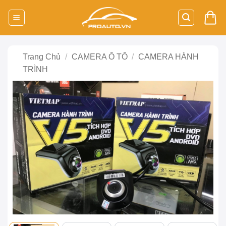
Bỏ
qua
nội
dung
Trang Chủ
/
CAMERA Ô TÔ
/
CAMERA HÀNH
TRÌNH