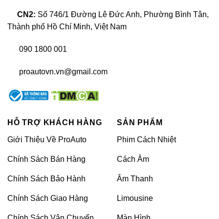
CN2:
Số 746/1 Đường Lê Đức Anh, Phường Bình Tân,
Thành phố Hồ Chí Minh, Việt Nam
090 1800 001
Giới thiệu về camera hành trình Vietmap V5
proautovn.vn@gmail.com
>>> XEM THÊM:
Camera hành trình ô tô: Lắp camera
cao cấp, giá ưu đãi 2025
Thông số kỹ thuật của camera hành trình
HỖ TRỢ KHÁCH HÀNG
SẢN PHẨM
Vietmap V5
Giới Thiệu Về ProAuto
Phim Cách Nhiệt
Vietmap V5 không chỉ mang lại chất lượng hình ảnh
Chính Sách Bán Hàng
Cách Âm
sắc nét mà còn cung cấp các tính năng hỗ trợ lái xe
an toàn, làm bạn yên tâm trong mọi chuyến đi. Dưới
Chính Sách Bảo Hành
Âm Thanh
đây là thông số kỹ thuật của camera hành trình
Vietmap V5:
Chính Sách Giao Hàng
Limousine
Chính Sách Vận Chuyển
Màn Hình