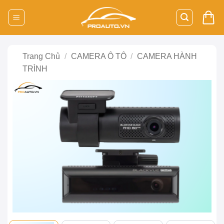
Bỏ
qua
nội
dung
Trang Chủ
/
CAMERA Ô TÔ
/
CAMERA HÀNH
TRÌNH