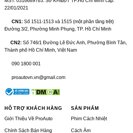
MST: 0316689763. Sở KH&ĐT TP.Hồ Chí Minh cấp:
22/01/2021
CN1:
Số 1511-1513 và 1515 (một phần tầng trệt)
Đường 3/2, Phường Minh Phụng, TP. Hồ Chí Minh
Giới thiệu camera hành trình Blackvue DR770X-2CH
CN2:
Số 746/1 Đường Lê Đức Anh, Phường Bình Tân,
DMS
Thành phố Hồ Chí Minh, Việt Nam
Camera hành trình Blackvue DR770X-2CH DMS với
090 1800 001
thiết kế hiện đại mang đến hình ảnh sắc nét và tích
proautovn.vn@gmail.com
hợp chức năng giám sát tài xế (DMS), giúp nhận
diện và cảnh báo kịp thời khi tài xế mất tập trung. Với
khả năng ghi hình hai kênh phía trước và phía sau,
sản phẩm này không chỉ giúp bạn yên tâm trên mọi
cung đường mà còn bảo vệ bạn với những bằng
HỖ TRỢ KHÁCH HÀNG
SẢN PHẨM
chứng chi tiết trong những tình huống bất ngờ.
Giới Thiệu Về ProAuto
Phim Cách Nhiệt
>> XEM THÊM:
Top các thương hiệu
Chính Sách Bán Hàng
Cách Âm