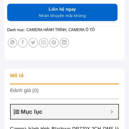
Liên hệ ngay
Nhận khuyến mãi khủng
Danh mục:
CAMERA HÀNH TRÌNH
,
CAMERA Ô TÔ
Mô tả
Đánh giá (0)
Mục lục
Camera hành trình Blackvue DR770X-2CH DMS
là