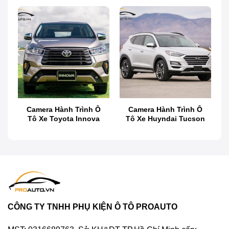
Giá camera hành trình Blackvue DR770X-2CH DMS mới
nhất 2025
Giới thiệu camera hành trình Blackvue
DR770X-2CH DMS
Blackvue là thương hiệu sản xuất camera hành trình
cao cấp, nổi bật với các sản phẩm tích hợp công
nghệ tiên tiến và tính năng an toàn vượt trội.
Camera Hành Trình Ô
Camera Hành Trình Ô
Blackvue luôn đi đầu trong việc phát triển các sản
Tô Xe Toyota Innova
Tô Xe Huyndai Tucson
phẩm thông minh, đáng tin cậy và dễ sử dụng, mang
lại sự bảo vệ tối ưu cho người lái xe.
CÔNG TY TNHH PHỤ KIỆN Ô TÔ PROAUTO