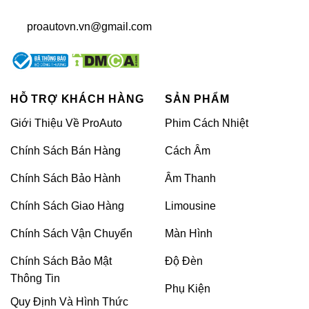
trình còn có chế độ giám sát khi xe đang đỗ, giúp
bạn theo dõi tình hình xe khi không có mặt ở
proautovn.vn@gmail.com
hiện trường.
HỖ TRỢ KHÁCH HÀNG
SẢN PHẨM
Giới Thiệu Về ProAuto
Phim Cách Nhiệt
Chính Sách Bán Hàng
Cách Âm
Chính Sách Bảo Hành
Âm Thanh
Chính Sách Giao Hàng
Limousine
Chính Sách Vận Chuyển
Màn Hình
Lý do nên lắp camera hành trình cho Vinfast VF3?
Chính Sách Bảo Mật
Độ Đèn
Thông Tin
Phụ Kiện
>>>XEM THÊM:
Camera hành trình ô tô: Lắp
Quy Định Và Hình Thức
camera cao cấp, giá ưu đãi 2024