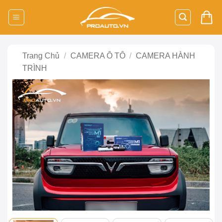
Bỏ
qua
nội
dung
Trang Chủ
/
CAMERA Ô TÔ
/
CAMERA HÀNH
TRÌNH