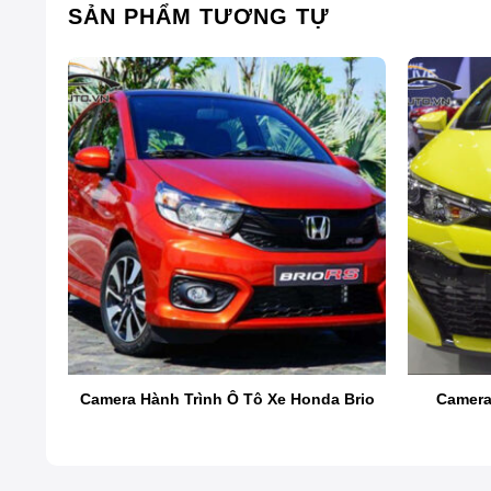
SẢN PHẨM TƯƠNG TỰ
Giới thiệu camera hành trình
MSPORT G-ON X2 là một trong hai mẫu camera hành trình
một thiết bị ghi hình, X2 mang đến trải nghiệm lái xe an 
ota
Camera Hành Trình Ô Tô Xe Honda Brio
Camera