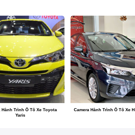
Camera hành trình MSPORT G-ON X2 ghi hình 4K, đỗ xe an toàn
 MSPORT G-ON X2
 mới nhất từ MSPORT, nổi bật với thiết kế tinh xảo, chất liệu
toàn và tiện lợi với loạt tính năng hiện đại.
 Hành Trình Ô Tô Xe Toyota
Camera Hành Trình Ô Tô Xe H
Yaris