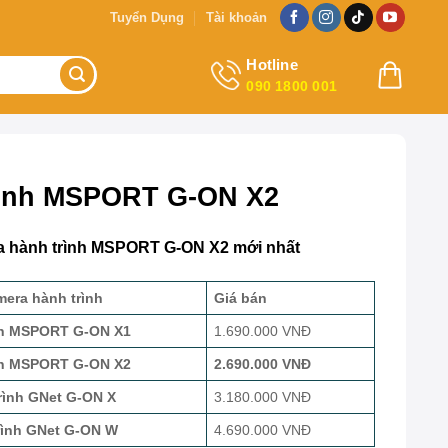
Tuyển Dụng
Tài khoản
Hotline
090 1800 001
rình MSPORT G-ON X2
a hành trình MSPORT G-ON X2 mới nhất
era hành trình
Giá bán
nh MSPORT G-ON X1
1.690.000 VNĐ
nh MSPORT G-ON X2
2.690.000 VNĐ
rình GNet G-ON X
3.180.000 VNĐ
rình GNet G-ON W
4.690.000 VNĐ