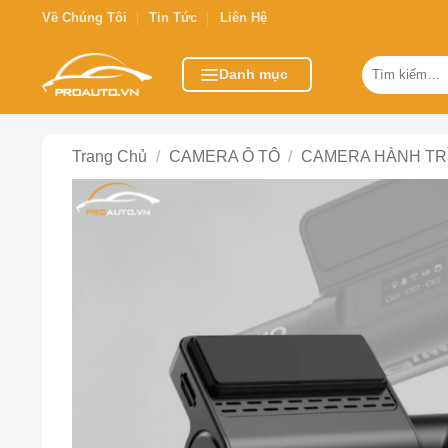
Bỏ
Về Chúng Tôi
Tin Tức
Liên Hệ
qua
nội
Tìm
Danh mục
kiếm:
dung
Trang Chủ
/
CAMERA Ô TÔ
/
CAMERA HÀNH TR