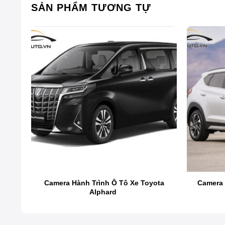
SẢN PHẨM TƯƠNG TỰ
Giới thiệu camera hành trình V
Camera hành trình Vietmap L110 là dòng camera hành t
tốc độ và thông tin giao thông trên mọi cung đường.
ota
Camera Hành Trình Ô Tô Xe Toyota
Camera 
Alphard