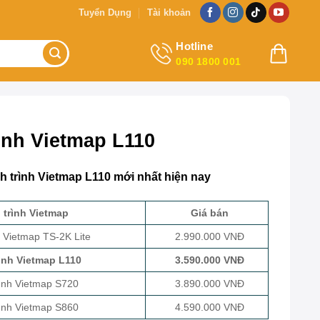
Tuyển Dụng
Tài khoản
Hotline
090 1800 001
ình Vietmap L110
h trình Vietmap L110 mới nhất hiện nay
trình Vietmap
Giá bán
 Vietmap TS-2K Lite
2.990.000 VNĐ
ình Vietmap L110
3.590.000 VNĐ
ình Vietmap S720
3.890.000 VNĐ
ình Vietmap S860
4.590.000 VNĐ