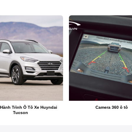
Camera hành trình Vietmap L110 – Bảng giá ưu đãi
ietmap L110
rình ô tô ghi hình 2K sắc nét, tích hợp cảnh báo biển báo gia
Hành Trình Ô Tô Xe Huyndai
Camera 360 ô tô
Tucson