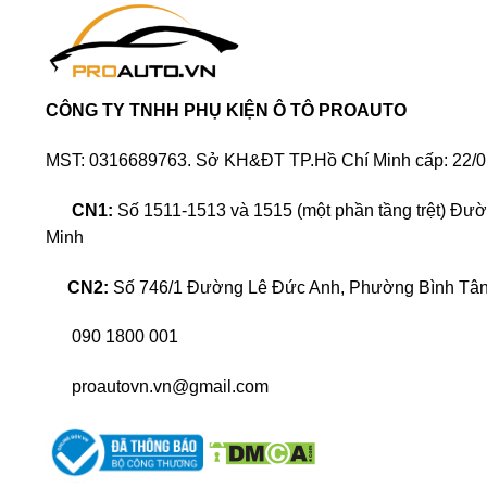
CÔNG TY TNHH PHỤ KIỆN Ô TÔ PROAUTO
MST: 0316689763. Sở KH&ĐT TP.Hồ Chí Minh cấp: 22/0
CN1:
Số 1511-1513 và 1515 (một phần tầng trệt) Đư
Proauto.vn 
Minh
Bạn đang phân vân có nên tìm một địa chỉ
vệ sinh nộ
CN2:
Số 746/1 Đường Lê Đức Anh, Phường Bình Tân,
nghĩ rằng công việc này không thực sự cấp thiết?
090 1800 001
Biết được nỗi băn khoăn đó, trong bài viết này
Proaut
hỏi có nên thực hiện vệ sinh nội thất ô tô tại nhà? hay
proautovn.vn@gmail.com
Tại sao nên vệ sinh nội thất ô tô ?
Việc vệ sinh nội thất ô tô là vô cùng cần thiết, bởi cá