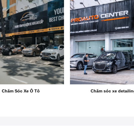
auto.vn _ Trung tâm vệ sinh nội thất ô tô TPHCM Chuyên ng
Chăm Sóc Xe Ô Tô
Chăm sóc xe detailin