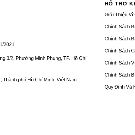
HỖ TRỢ K
Giới Thiệu Về
Chính Sách B
Chính Sách B
1/2021
Chính Sách G
ờng 3/2, Phường Minh Phụng, TP. Hồ Chí
_ Trung tâm nâng cấp phụ kiện_chăm sóc, vệ sinh nội thất
Chính Sách V
Chính Sách B
i thất ô tô TPHCM
để gửi gắm “xế cưng” của mình? Bạn thường lựa
 Thành phố Hồ Chí Minh, Việt Nam
Quy Định Và 
o.vn
sẽ cung cấp đến bạn 5 lợi ích thiết thực về việc vệ sinh nội
 nên tìm một địa chỉ vệ sinh nội thất ô tô TpHCM uy tín – chuyên
c nguyên nhân như sau: