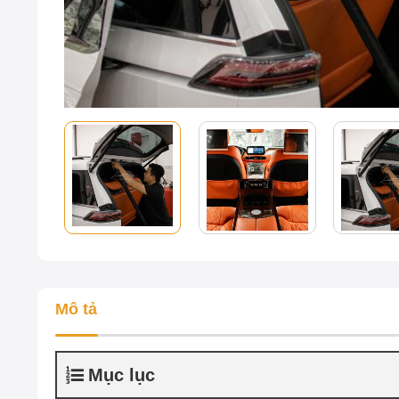
Mô tả
Mục lục