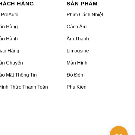
HÁCH HÀNG
SẢN PHẨM
 ProAuto
Phim Cách Nhiệt
án Hàng
Cách Âm
ảo Hành
Âm Thanh
iao Hàng
Limousine
 ô tô TPHCM
ận Chuyển
Màn Hình
ảo Mật Thông Tin
Độ Đèn
 chọn việc tự vệ sinh nội thất ô tô tại nhà chỉ vì
Hình Thức Thanh Toán
Phụ Kiện
 thất ô tô đúng cách mang lại và giúp bạn trả lời câu
 nghiệp.