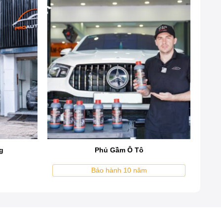
hiệp
g
Phủ Gầm Ô Tô
Bảo hành 10 năm