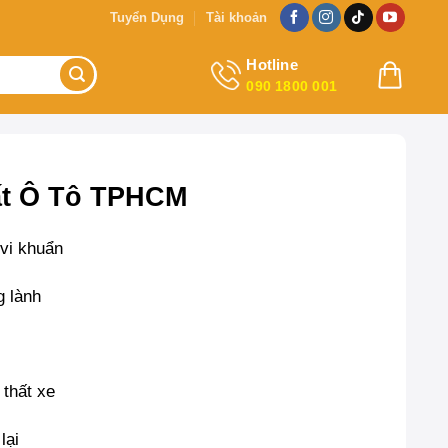
Tuyển Dụng
Tài khoản
Hotline
090 1800 001
ất Ô Tô TPHCM
 vi khuẩn
g lành
 thất xe
lại