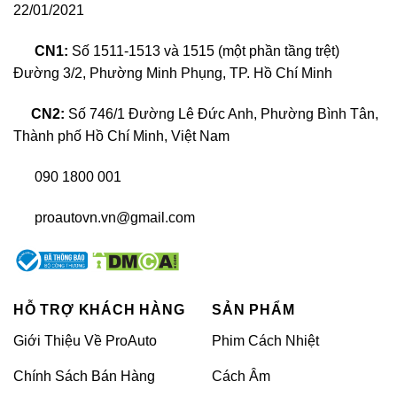
22/01/2021
CN1:
Số 1511-1513 và 1515 (một phần tầng trệt)
Đường 3/2, Phường Minh Phụng, TP. Hồ Chí Minh
CN2:
Số 746/1 Đường Lê Đức Anh, Phường Bình Tân,
Có nên độ đèn xe Mitsubishi Xforce 2024 không?
Thành phố Hồ Chí Minh, Việt Nam
Lợi ích khi độ đèn xe Mitsubishi Xforce
090 1800 001
2024?
proautovn.vn@gmail.com
Nâng cấp đèn cho xe Mitsubishi Xforce 2024 mang
lại nhiều lợi ích không chỉ về hiệu suất mà còn về
thẩm mỹ và giá trị tổng thể của xe. Dưới đây là
những điểm nổi bật khi độ đèn cho chiếc Xforce của
HỖ TRỢ KHÁCH HÀNG
SẢN PHẨM
bạn:
Giới Thiệu Về ProAuto
Phim Cách Nhiệt
Đèn độ mới giúp cải thiện độ sáng, cho phép
Chính Sách Bán Hàng
Cách Âm
bạn nhìn rõ hơn trong điều kiện ánh sáng yếu