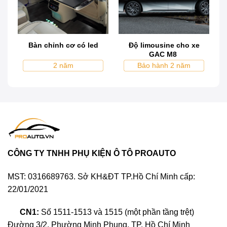
bản đầu tiên trong dòng sản phẩm bàn làm việc sau
lưng ghế cho xe ô tô của HongYi. Với thiết kế đơn
giản và tiện ích, nó mang đến cho người dùng một
không gian linh hoạt để làm việc từ xa và thưởng
Bàn chỉnh cơ có led
Độ limousine cho xe
thức bữa ăn trong xe một cách tiện lợi.
GAC M8
2 năm
Bảo hành 2 năm
Với mục đích tận dụng không gian phía sau xe một
cách hiệu quả, bàn xếp Multifunctional Rear Table
1.0 được thiết kế để gắn sau lưng ghế trước. Điều
này giúp tiết kiệm không gian và tạo ra một môi
trường làm việc thuận tiện và tiện lợi ngay trong xe.
CÔNG TY TNHH PHỤ KIỆN Ô TÔ PROAUTO
MST: 0316689763. Sở KH&ĐT TP.Hồ Chí Minh cấp:
22/01/2021
CN1:
Số 1511-1513 và 1515 (một phần tầng trệt)
Đường 3/2, Phường Minh Phụng, TP. Hồ Chí Minh