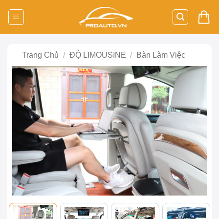
Bỏ
qua
nội
dung
Trang Chủ
/
ĐỘ LIMOUSINE
/
Bàn Làm Việc