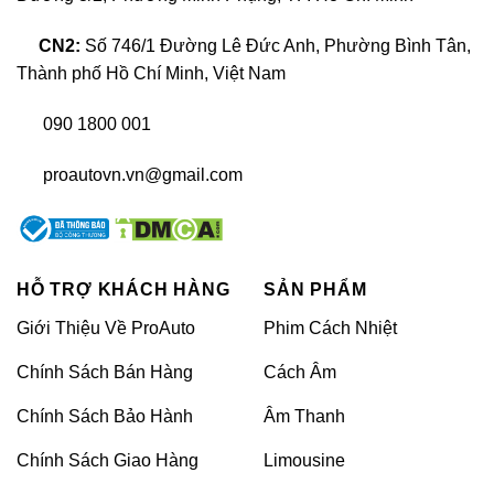
CN2:
Số 746/1 Đường Lê Đức Anh, Phường Bình Tân,
Thành phố Hồ Chí Minh, Việt Nam
090 1800 001
Có nên độ bàn xếp Multifunctional Rear Table 1.0 cho xe
proautovn.vn@gmail.com
ô tô không?
Mặc dù có thiết kế đơn giản, nhưng bàn xếp
Multifunctional Rear Table 1.0 vẫn đảm bảo tính chất
HỖ TRỢ KHÁCH HÀNG
SẢN PHẨM
đa chức năng. Người dùng có thể dễ dàng gập bàn
Giới Thiệu Về ProAuto
Phim Cách Nhiệt
xuống khi không sử dụng để tiết kiệm không gian và
tái tạo không gian tự do trong xe.
Chính Sách Bán Hàng
Cách Âm
Với bàn xếp Multifunctional Rear Table 1.0, người
Chính Sách Bảo Hành
Âm Thanh
dùng có thể tận hưởng một không gian làm việc
Chính Sách Giao Hàng
Limousine
thuận tiện, đáng tin cậy và tiện lợi từ xa. Bạn có thể
làm việc trên máy tính xách tay, viết các tài liệu hoặc